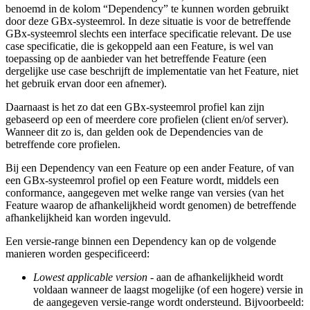
benoemd in de kolom “Dependency” te kunnen worden gebruikt
door deze GBx-systeemrol. In deze situatie is voor de betreffende
GBx-systeemrol slechts een interface specificatie relevant. De use
case specificatie, die is gekoppeld aan een Feature, is wel van
toepassing op de aanbieder van het betreffende Feature (een
dergelijke use case beschrijft de implementatie van het Feature, niet
het gebruik ervan door een afnemer).
Daarnaast is het zo dat een GBx-systeemrol profiel kan zijn
gebaseerd op een of meerdere core profielen (client en/of server).
Wanneer dit zo is, dan gelden ook de Dependencies van de
betreffende core profielen.
Bij een Dependency van een Feature op een ander Feature, of van
een GBx-systeemrol profiel op een Feature wordt, middels een
conformance, aangegeven met welke range van versies (van het
Feature waarop de afhankelijkheid wordt genomen) de betreffende
afhankelijkheid kan worden ingevuld.
Een versie-range binnen een Dependency kan op de volgende
manieren worden gespecificeerd:
Lowest applicable version
- aan de afhankelijkheid wordt
voldaan wanneer de laagst mogelijke (of een hogere) versie in
de aangegeven versie-range wordt ondersteund. Bijvoorbeeld: