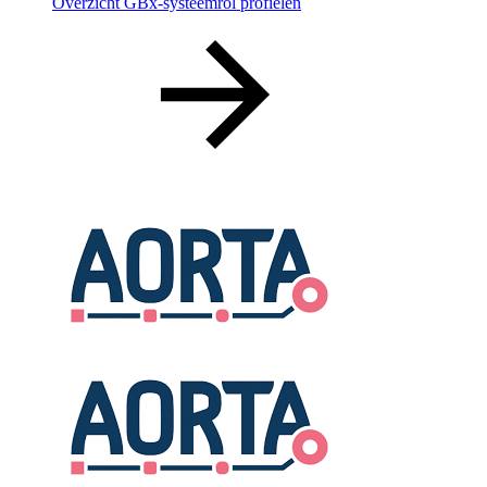
Overzicht GBx-systeemrol profielen