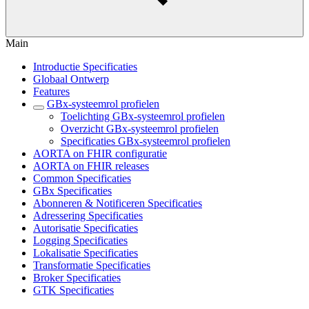
Main
Introductie Specificaties
Globaal Ontwerp
Features
GBx-systeemrol profielen
Toelichting GBx-systeemrol profielen
Overzicht GBx-systeemrol profielen
Specificaties GBx-systeemrol profielen
AORTA on FHIR configuratie
AORTA on FHIR releases
Common Specificaties
GBx Specificaties
Abonneren & Notificeren Specificaties
Adressering Specificaties
Autorisatie Specificaties
Logging Specificaties
Lokalisatie Specificaties
Transformatie Specificaties
Broker Specificaties
GTK Specificaties