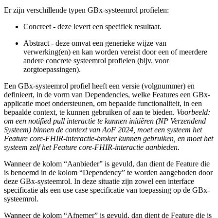
Er zijn verschillende typen GBx-systeemrol profielen:
Concreet - deze levert een specifiek resultaat.
Abstract - deze omvat een generieke wijze van
verwerking(en) en kan worden vereist door een of meerdere
andere concrete systeemrol profielen (bijv. voor
zorgtoepassingen).
Een GBx-systeemrol profiel heeft een versie (volgnummer) en
definieert, in de vorm van Dependencies, welke Features een GBx-
applicatie moet ondersteunen, om bepaalde functionaliteit, in een
bepaalde context, te kunnen gebruiken of aan te bieden.
Voorbeeld:
om een notified pull interactie te kunnen initiëren (NP Verzendend
Systeem) binnen de context van AoF 2024, moet een systeem het
Feature core-FHIR-interactie-broker kunnen gebruiken, en moet het
systeem zelf het Feature core-FHIR-interactie aanbieden.
Wanneer de kolom “Aanbieder” is gevuld, dan dient de Feature die
is benoemd in de kolom “Dependency” te worden aangeboden door
deze GBx-systeemrol. In deze situatie zijn zowel een interface
specificatie als een use case specificatie van toepassing op de GBx-
systeemrol.
Wanneer de kolom “Afnemer” is gevuld, dan dient de Feature die is