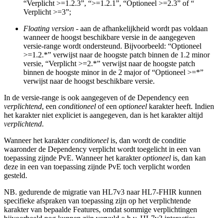
“Verplicht >=1.2.3”, “>=1.2.1”, “Optioneel >=2.3” of “
Verplicht >=3”;
Floating version
- aan de afhankelijkheid wordt pas voldaan
wanneer de hoogst beschikbare versie in de aangegeven
versie-range wordt ondersteund. Bijvoorbeeld: “Optioneel
>=1.2.*” verwijst naar de hoogste patch binnen de 1.2 minor
versie, “Verplicht >=2.*” verwijst naar de hoogste patch
binnen de hoogste minor in de 2 major of “Optioneel >=*”
verwijst naar de hoogst beschikbare versie.
In de versie-range is ook aangegeven of de Dependency een
verplichtend
, een
conditioneel
of een
optioneel
karakter heeft. Indien
het karakter niet expliciet is aangegeven, dan is het karakter altijd
verplichtend
.
Wanneer het karakter
conditioneel
is, dan wordt de conditie
waaronder de Dependency verplicht wordt toegelicht in een van
toepassing zijnde PvE. Wanneer het karakter
optioneel
is, dan kan
deze in een van toepassing zijnde PvE toch verplicht worden
gesteld.
NB. gedurende de migratie van HL7v3 naar HL7-FHIR kunnen
specifieke afspraken van toepassing zijn op het verplichtende
karakter van bepaalde Features, omdat sommige verplichtingen