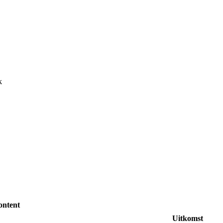
k
ontent
Uitkomst