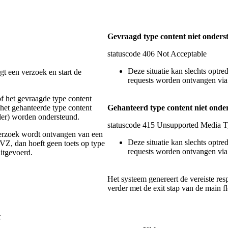
Gevraagd type content niet onders
statuscode 406 Not Acceptable
Deze situatie kan slechts optr
t een verzoek en start de
requests worden ontvangen vi
of het gevraagde type content
het gehanteerde type content
Gehanteerd type content niet onde
er) worden ondersteund.
statuscode 415 Unsupported Media 
erzoek wordt ontvangen van een
Deze situatie kan slechts optr
, dan hoeft geen toets op type
requests worden ontvangen vi
itgevoerd.
Het systeem genereert de vereiste res
verder met de exit stap van de main f
t