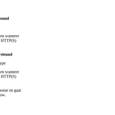
teund
eden wanneer
a HTTP(S)
rsteund
Type
eden wanneer
a HTTP(S)
ponse en gaat
low.