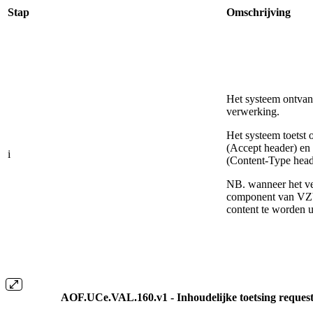
Stap
Omschrijving
Het systeem ontvang
verwerking.
Het systeem toetst 
(Accept header) en 
i
(Content-Type head
NB. wanneer het v
component van VZVZ
content te worden u
AOF.UCe.VAL.160.v1 - Inhoudelijke toetsing reques