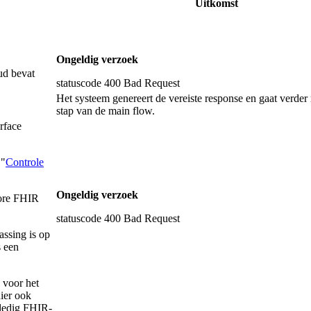
Uitkomst
Ongeldig verzoek
oud bevat
statuscode 400 Bad Request
Het systeem genereert de vereiste response en gaat verder 
stap van de main flow.
rface
 "
Controle
Ongeldig verzoek
core FHIR
statuscode 400 Bad Request
ssing is op
s een
 voor het
hier ook
lledig FHIR-