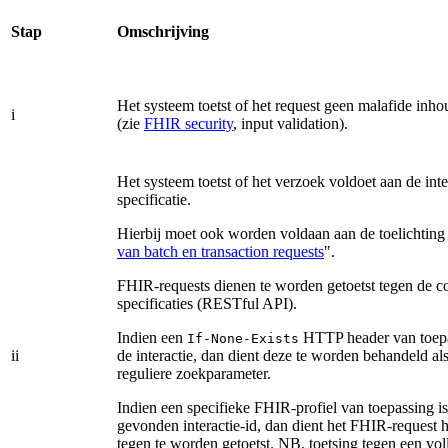
Stap
Omschrijving
Het systeem toetst of het request geen malafide inh
i
(zie
FHIR security
, input validation).
Het systeem toetst of het verzoek voldoet aan de inte
specificatie.
Hierbij moet ook worden voldaan aan de toelichting
van batch en transaction requests
".
FHIR-requests dienen te worden getoetst tegen de 
specificaties (RESTful API).
Indien een
HTTP header van toepa
If-None-Exists
ii
de interactie, dan dient deze te worden behandeld al
reguliere zoekparameter.
Indien een specifieke FHIR-profiel van toepassing is
gevonden interactie-id, dan dient het FHIR-request 
tegen te worden getoetst.
NB. toetsing tegen een vo