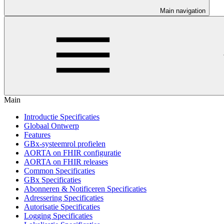
Main navigation
Main
Introductie Specificaties
Globaal Ontwerp
Features
GBx-systeemrol profielen
AORTA on FHIR configuratie
AORTA on FHIR releases
Common Specificaties
GBx Specificaties
Abonneren & Notificeren Specificaties
Adressering Specificaties
Autorisatie Specificaties
Logging Specificaties