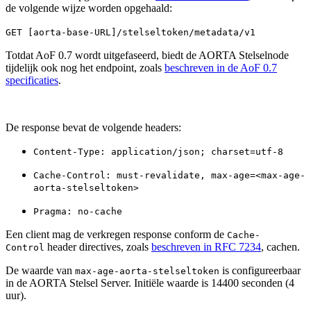
de volgende wijze worden opgehaald:
GET [aorta-base-URL]/stelseltoken/metadata/v1
Totdat AoF 0.7 wordt uitgefaseerd, biedt de AORTA Stelselnode
tijdelijk ook nog het endpoint, zoals
beschreven in de AoF 0.7
specificaties
.
De response bevat de volgende headers:
Content-Type: application/json; charset=utf-8
Cache-Control: must-revalidate, max-age=<max-age-
aorta-stelseltoken>
Pragma: no-cache
Een client mag de verkregen response conform de
Cache-
header directives, zoals
beschreven in RFC 7234
, cachen.
Control
De waarde van
is configureerbaar
max-age-aorta-stelseltoken
in de AORTA Stelsel Server. Initiële waarde is 14400 seconden (4
uur).