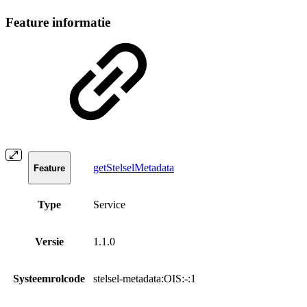
Feature informatie
getStelselMetadata
Feature
Type
Service
Versie
1.1.0
Systeemrolcode
stelsel-metadata:OIS:-:1