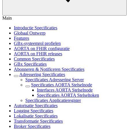
Main
Introductie Specificaties
Globaal Ontwerp
Features
GBx-systeemrol profielen
AORTA on FHIR configuratie
AORTA on FHIR releases
Common Specificaties
GBx Specificaties
Abonneren & Notificeren Specificaties
Adressering Specificaties
Specificaties Adressering Server
Specificaties AORTA Stelselnode
Interfaces AORTA Stelselnode
Specificaties AORTA Stelseltoken
Specificaties Applicatieregister
Autorisatie Specificaties
Logging Specificaties
Lokalisatie Specificaties
Transformatie Specificaties
Broker Specificaties