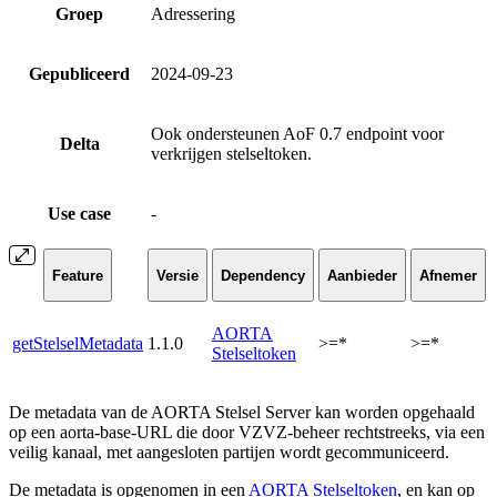
Groep
Adressering
Gepubliceerd
2024-09-23
Ook ondersteunen AoF 0.7 endpoint voor
Delta
verkrijgen stelseltoken.
Use case
-
Feature
Versie
Dependency
Aanbieder
Afnemer
AORTA
getStelselMetadata
1.1.0
>=*
>=*
Stelseltoken
De metadata van de AORTA Stelsel Server kan worden opgehaald
op een aorta-base-URL die door VZVZ-beheer rechtstreeks, via een
veilig kanaal, met aangesloten partijen wordt gecommuniceerd.
De metadata is opgenomen in een
AORTA Stelseltoken
, en kan op