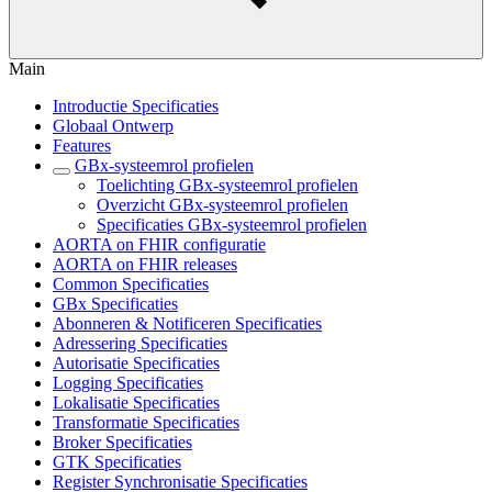
Main
Introductie Specificaties
Globaal Ontwerp
Features
GBx-systeemrol profielen
Toelichting GBx-systeemrol profielen
Overzicht GBx-systeemrol profielen
Specificaties GBx-systeemrol profielen
AORTA on FHIR configuratie
AORTA on FHIR releases
Common Specificaties
GBx Specificaties
Abonneren & Notificeren Specificaties
Adressering Specificaties
Autorisatie Specificaties
Logging Specificaties
Lokalisatie Specificaties
Transformatie Specificaties
Broker Specificaties
GTK Specificaties
Register Synchronisatie Specificaties