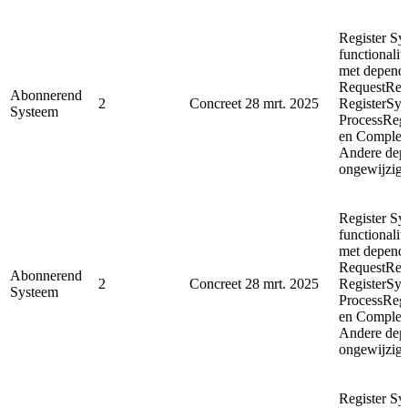
Register Sy
functionalit
met depende
RequestReg
Abonnerend
2
Concreet
28 mrt. 2025
RegisterSyn
Systeem
ProcessReg
en Complet
Andere depe
ongewijzigd
Register Sy
functionalit
met depende
RequestReg
Abonnerend
2
Concreet
28 mrt. 2025
RegisterSyn
Systeem
ProcessReg
en Complet
Andere depe
ongewijzigd
Register Sy