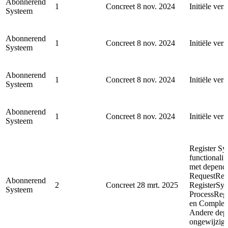
Abonnerend
1
Concreet
8 nov. 2024
Initiële vers
Systeem
Abonnerend
1
Concreet
8 nov. 2024
Initiële vers
Systeem
Abonnerend
1
Concreet
8 nov. 2024
Initiële vers
Systeem
Abonnerend
1
Concreet
8 nov. 2024
Initiële vers
Systeem
Register Sy
functionalit
met depende
RequestReg
Abonnerend
2
Concreet
28 mrt. 2025
RegisterSyn
Systeem
ProcessReg
en Complet
Andere depe
ongewijzigd