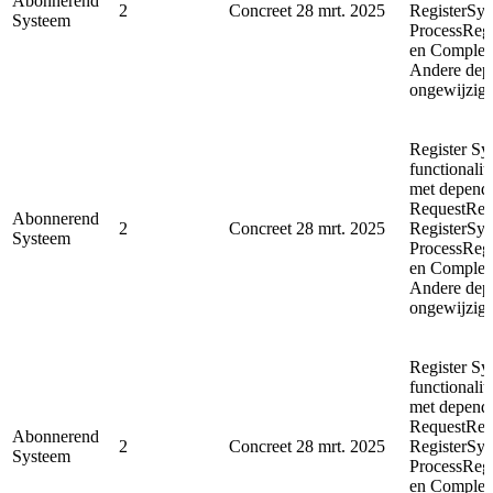
Abonnerend
2
Concreet
28 mrt. 2025
RegisterSyn
Systeem
ProcessReg
en Complet
Andere depe
ongewijzigd
Register Sy
functionalit
met depende
RequestReg
Abonnerend
2
Concreet
28 mrt. 2025
RegisterSyn
Systeem
ProcessReg
en Complet
Andere depe
ongewijzigd
Register Sy
functionalit
met depende
RequestReg
Abonnerend
2
Concreet
28 mrt. 2025
RegisterSyn
Systeem
ProcessReg
en Complet