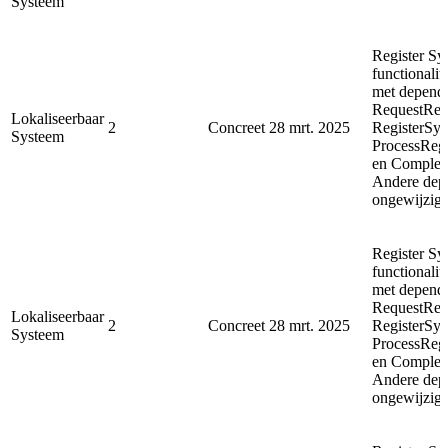
Systeem
Register Sy
functionalit
met depende
RequestReg
Lokaliseerbaar
2
Concreet
28 mrt. 2025
RegisterSyn
Systeem
ProcessReg
en Complet
Andere depe
ongewijzigd
Register Sy
functionalit
met depende
RequestReg
Lokaliseerbaar
2
Concreet
28 mrt. 2025
RegisterSyn
Systeem
ProcessReg
en Complet
Andere depe
ongewijzigd