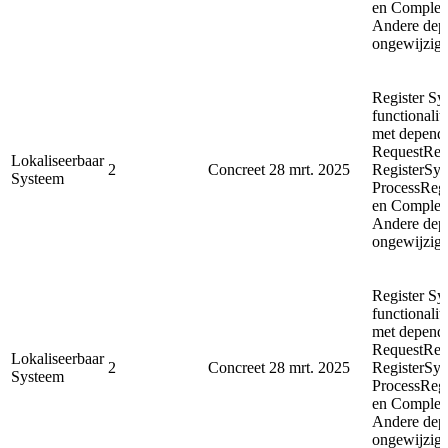
en Complet
Andere depe
ongewijzigd
Register Sy
functionalit
met depende
RequestReg
Lokaliseerbaar
2
Concreet
28 mrt. 2025
RegisterSyn
Systeem
ProcessReg
en Complet
Andere depe
ongewijzigd
Register Sy
functionalit
met depende
RequestReg
Lokaliseerbaar
2
Concreet
28 mrt. 2025
RegisterSyn
Systeem
ProcessReg
en Complet
Andere depe
ongewijzigd