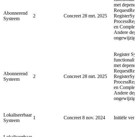
met depende
RequestReg
Abonnerend
2
Concreet
28 mrt. 2025
RegisterSyn
Systeem
ProcessReg
en Complet
Andere depe
ongewijzigd
Register Sy
functionalit
met depende
RequestReg
Abonnerend
2
Concreet
28 mrt. 2025
RegisterSyn
Systeem
ProcessReg
en Complet
Andere depe
ongewijzigd
Lokaliseerbaar
1
Concreet
8 nov. 2024
Initiële vers
Systeem
Lokaliseerbaar