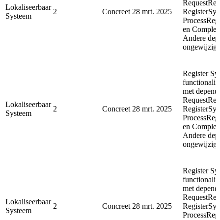
RequestReg
Lokaliseerbaar
2
Concreet
28 mrt. 2025
RegisterSyn
Systeem
ProcessReg
en Complet
Andere depe
ongewijzigd
Register Sy
functionalit
met depende
RequestReg
Lokaliseerbaar
2
Concreet
28 mrt. 2025
RegisterSyn
Systeem
ProcessReg
en Complet
Andere depe
ongewijzigd
Register Sy
functionalit
met depende
RequestReg
Lokaliseerbaar
2
Concreet
28 mrt. 2025
RegisterSyn
Systeem
ProcessReg