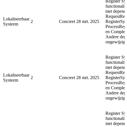
Register Sy
functionalit
met depende
RequestReg
Lokaliseerbaar
2
Concreet
28 mrt. 2025
RegisterSyn
Systeem
ProcessReg
en Complet
Andere depe
ongewijzigd
Register Sy
functionalit
met depende
RequestReg
Lokaliseerbaar
2
Concreet
28 mrt. 2025
RegisterSyn
Systeem
ProcessReg
en Complet
Andere depe
ongewijzigd
Register Sy
functionalit
met depende