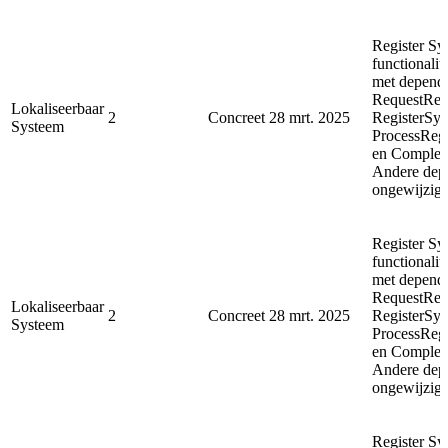
Register Sy
functionalit
met depende
RequestReg
Lokaliseerbaar
2
Concreet
28 mrt. 2025
RegisterSyn
Systeem
ProcessReg
en Complet
Andere depe
ongewijzigd
Register Sy
functionalit
met depende
RequestReg
Lokaliseerbaar
2
Concreet
28 mrt. 2025
RegisterSyn
Systeem
ProcessReg
en Complet
Andere depe
ongewijzigd
Register Sy