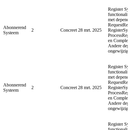
Register Sy
functionalit
met depende
RequestReg
Abonnerend
2
Concreet
28 mrt. 2025
RegisterSyn
Systeem
ProcessReg
en Complet
Andere depe
ongewijzigd
Register Sy
functionalit
met depende
RequestReg
Abonnerend
2
Concreet
28 mrt. 2025
RegisterSyn
Systeem
ProcessReg
en Complet
Andere depe
ongewijzigd
Register Sy
functionalit