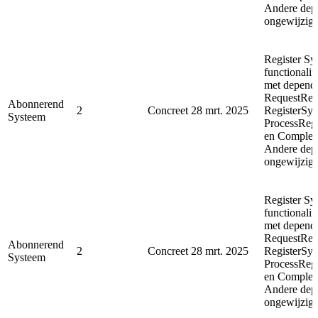
Andere depe
ongewijzigd
Register Sy
functionalit
met depende
RequestReg
Abonnerend
2
Concreet
28 mrt. 2025
RegisterSyn
Systeem
ProcessReg
en Complet
Andere depe
ongewijzigd
Register Sy
functionalit
met depende
RequestReg
Abonnerend
2
Concreet
28 mrt. 2025
RegisterSyn
Systeem
ProcessReg
en Complet
Andere depe
ongewijzigd