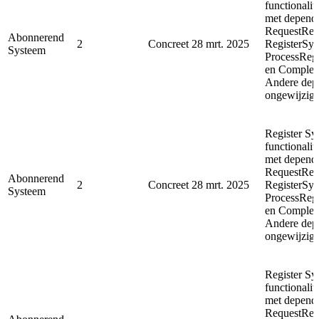
functionalit
met depende
RequestReg
Abonnerend
2
Concreet
28 mrt. 2025
RegisterSyn
Systeem
ProcessReg
en Complet
Andere depe
ongewijzigd
Register Sy
functionalit
met depende
RequestReg
Abonnerend
2
Concreet
28 mrt. 2025
RegisterSyn
Systeem
ProcessReg
en Complet
Andere depe
ongewijzigd
Register Sy
functionalit
met depende
RequestReg