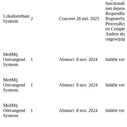
functionalit
met depende
RequestReg
Lokaliseerbaar
2
Concreet
28 mrt. 2025
RegisterSyn
Systeem
ProcessReg
en Complet
Andere depe
ongewijzigd
MedMij
Ontvangend
1
Abstract
8 nov. 2024
Initiële vers
Systeem
MedMij
Ontvangend
1
Abstract
8 nov. 2024
Initiële vers
Systeem
MedMij
Ontvangend
1
Abstract
8 nov. 2024
Initiële vers
Systeem