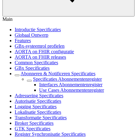
Main
Introductie Specificaties
Globaal Ontwerp
Features
GBx-systeemrol profielen
AORTA on FHIR configuratie
AORTA on FHIR releases
Common Specificaties
GBx Specificaties
Abonneren & Notificeren Specificaties
Specificaties Abonnementenregister
Interfaces Abonnementenregister
Use Cases Abonnementenregister
Adressering Specificaties
Autorisatie Specificaties
Logging Specificaties
Lokalisatie Specificaties
Transformatie Specificaties
Broker Specificaties
GTK Specificaties
Register Synchronisatie Specificaties