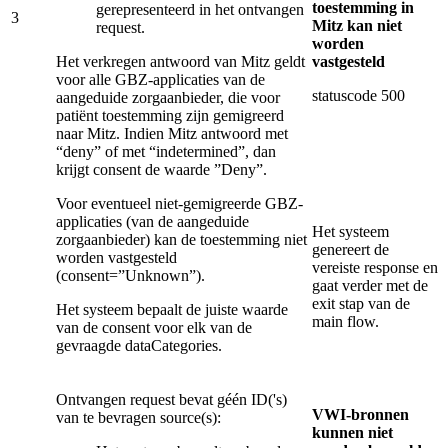
toestemming in
gerepresenteerd in het ontvangen
3
Mitz kan niet
request.
worden
Het verkregen antwoord van Mitz geldt
vastgesteld
voor alle GBZ-applicaties van de
statuscode 500
aangeduide zorgaanbieder, die voor
patiënt toestemming zijn gemigreerd
naar Mitz. Indien Mitz antwoord met
“deny” of met “indetermined”, dan
krijgt consent de waarde ”Deny”.
Voor eventueel niet-gemigreerde GBZ-
applicaties (van de aangeduide
Het systeem
zorgaanbieder) kan de toestemming niet
genereert de
worden vastgesteld
vereiste response en
(consent=”Unknown”).
gaat verder met de
exit stap van de
Het systeem bepaalt de juiste waarde
main flow.
van de consent voor elk van de
gevraagde dataCategories.
Ontvangen request bevat géén ID('s)
VWI-bronnen
van te bevragen source(s):
kunnen niet