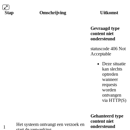
Stap
Omschrijving
Uitkomst
Gevraagd type
content niet
ondersteund
statuscode 406 Not
Acceptable
Deze situatie
kan slechts
optreden
wanneer
requests
worden
ontvangen
via HTTP(S)
Gehanteerd type
content niet
Het systeem ontvangt een verzoek en
ondersteund
1
start de verwerking.