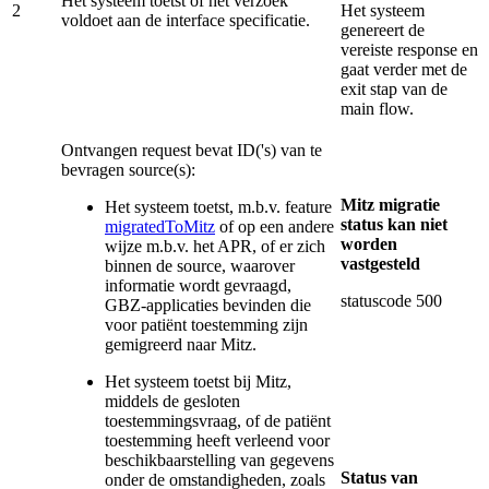
Het systeem toetst of het verzoek
2
Het systeem
voldoet aan de interface specificatie.
genereert de
vereiste response en
gaat verder met de
exit stap van de
main flow.
Ontvangen request bevat ID('s) van te
bevragen source(s):
Mitz migratie
Het systeem toetst, m.b.v. feature
status kan niet
migratedToMitz
of op een andere
worden
wijze m.b.v. het APR, of er zich
vastgesteld
binnen de source, waarover
informatie wordt gevraagd,
statuscode 500
GBZ-applicaties bevinden die
voor patiënt toestemming zijn
gemigreerd naar Mitz.
Het systeem toetst bij Mitz,
middels de gesloten
toestemmingsvraag, of de patiënt
toestemming heeft verleend voor
beschikbaarstelling van gegevens
Status van
onder de omstandigheden, zoals