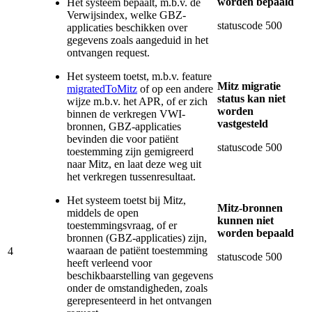
worden bepaald
Het systeem bepaalt, m.b.v. de
Verwijsindex, welke GBZ-
statuscode 500
applicaties beschikken over
gegevens zoals aangeduid in het
ontvangen request.
Het systeem toetst, m.b.v. feature
Mitz migratie
migratedToMitz
of op een andere
status kan niet
wijze m.b.v. het APR, of er zich
worden
binnen de verkregen VWI-
vastgesteld
bronnen, GBZ-applicaties
bevinden die voor patiënt
statuscode 500
toestemming zijn gemigreerd
naar Mitz, en laat deze weg uit
het verkregen tussenresultaat.
Het systeem toetst bij Mitz,
Mitz-bronnen
middels de open
kunnen niet
toestemmingsvraag, of er
worden bepaald
bronnen (GBZ-applicaties) zijn,
waaraan de patiënt toestemming
4
statuscode 500
heeft verleend voor
beschikbaarstelling van gegevens
onder de omstandigheden, zoals
gerepresenteerd in het ontvangen