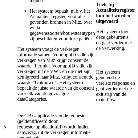
request.
Toets bij
Actualiteitsregister
Het systeem bepaalt, m.b.v. het
kon niet worden
Actualiteitsregister, voor alle
uitgevoerd
gevonden bronnen in Mitz, over
welke
Het systeem logt
gegevenssoorten/bouwsteentypen
deze gebeurtenis,
zij beschikken voor deze patiënt.
en gaat verder met
de verwerking.
Het systeem voegt de verkregen
informatie samen. Voor appID’s die zijn
verkregen van Mitz krijgt consent de
waarde “Permit”. Voor appID’s die zijn
verkregen uit de VWI, en die niet zijn
Het systeem
gemigreerd naar Mitz, krijgt consent de
genereert de
waarde “Unknown”. Het systeem
vereiste response en
bepaalt de juiste waarde van de consent
gaat verder met de
voor elk van de gevraagde
exit stap van de
dataCategories.
main flow.
De GBx-applicatie van de requester
(geïdentificeerd door
5
requester.applicationId) wordt, indien
aanwezig, uit de verkregen informatie
weggehaald.