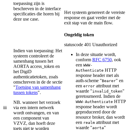
toepassing zijn is
beschreven in de interface
Het systeem genereert de vereiste
specificaties die horen bij
response en gaat verder met de
deze use case.
exit stap van de main flow.
Ongeldig token
statuscode 401 Unauthorized
Indien van toepassing: Het
In deze situatie wordt,
systeem controleert de
conform
RFC 6750
, ook
samenhang tussen het
een
WWW-
AORTA access_token en
HTTP
Authenticate
het DigiD
response header met als
authenticatietoken, zoals
auth-scheme "
" en
Bearer
omschreven in de de sectie
een
attribuut met
error
"
Toetsing van samenhang
waarde "
"
invalid_token
tussen tokens
".
geretourneerd. Indien de
HTTP
WWW-Authenticate
NB. wanneer het verzoek
response header wordt
iii
via een intern netwerk
geproduceerd door de
wordt ontvangen, en van
resource broker, dan wordt
een component van
een
attribuut met
realm
VZVZ, dan hoeft deze
waarde "
"
aorta
toets niet te worden