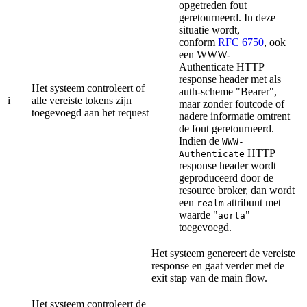
opgetreden fout
geretourneerd. In deze
situatie wordt,
conform
RFC 6750
, ook
een WWW-
Authenticate HTTP
response header met als
Het systeem controleert of
auth-scheme "Bearer",
i
alle vereiste tokens zijn
maar zonder foutcode of
toegevoegd aan het request
nadere informatie omtrent
de fout geretourneerd.
Indien de
WWW-
HTTP
Authenticate
response header wordt
geproduceerd door de
resource broker, dan wordt
een
attribuut met
realm
waarde "
"
aorta
toegevoegd.
Het systeem genereert de vereiste
response en gaat verder met de
exit stap van de main flow.
Het systeem controleert de