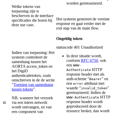
worden geretourneerd.
Welke tokens van
toepassing zijn is
beschreven in de interface
Het systeem genereert de vereiste
specificaties die horen bij
response en gaat verder met de
deze use case.
exit stap van de main flow.
Ongeldig token
statuscode 401 Unauthorized
Indien van toepassing: Het
In deze situatie wordt,
systeem controleert de
conform
RFC 6750
, ook
samenhang tussen het
een
WWW-
AORTA access_token en
HTTP
Authenticate
het DigiD
response header met als
authenticatietoken, zoals
auth-scheme "
" en
Bearer
omschreven in de de sectie
een
attribuut met
error
"
Toetsing van samenhang
waarde "
"
invalid_token
tussen tokens
".
geretourneerd. Indien de
HTTP
WWW-Authenticate
NB. wanneer het verzoek
response header wordt
iii
via een intern netwerk
geproduceerd door de
wordt ontvangen, en van
resource broker, dan wordt
een component van