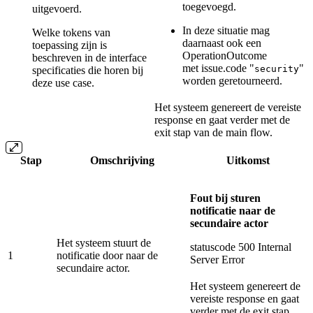
toegevoegd.
uitgevoerd.
In deze situatie mag
Welke tokens van
daarnaast ook een
toepassing zijn is
OperationOutcome
beschreven in de interface
met issue.code "
"
security
specificaties die horen bij
worden geretourneerd.
deze use case.
Het systeem genereert de vereiste
response en gaat verder met de
exit stap van de main flow.
Stap
Omschrijving
Uitkomst
Fout bij sturen
notificatie naar de
secundaire actor
Het systeem stuurt de
statuscode 500 Internal
1
notificatie door naar de
Server Error
secundaire actor.
Het systeem genereert de
vereiste response en gaat
verder met de exit stap