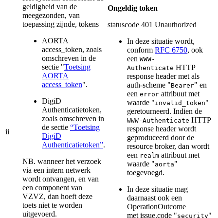
geldigheid van de
Ongeldig token
meegezonden, van
toepassing zijnde, tokens
statuscode 401 Unauthorized
AORTA
In deze situatie wordt,
access_token, zoals
conform
RFC 6750
, ook
omschreven in de
een
WWW-
sectie "
Toetsing
HTTP
Authenticate
AORTA
response header met als
access_token
".
auth-scheme "
" en
Bearer
een
attribuut met
error
DigiD
waarde "
"
invalid_token
Authenticatietoken,
geretourneerd. Indien de
zoals omschreven in
HTTP
WWW-Authenticate
de sectie
“Toetsing
response header wordt
ii
DigiD
geproduceerd door de
Authenticatietoken”
.
resource broker, dan wordt
een
attribuut met
realm
NB. wanneer het verzoek
waarde "
"
aorta
via een intern netwerk
toegevoegd.
wordt ontvangen, en van
een component van
In deze situatie mag
VZVZ, dan hoeft deze
daarnaast ook een
toets niet te worden
OperationOutcome
uitgevoerd.
met issue.code "
"
security