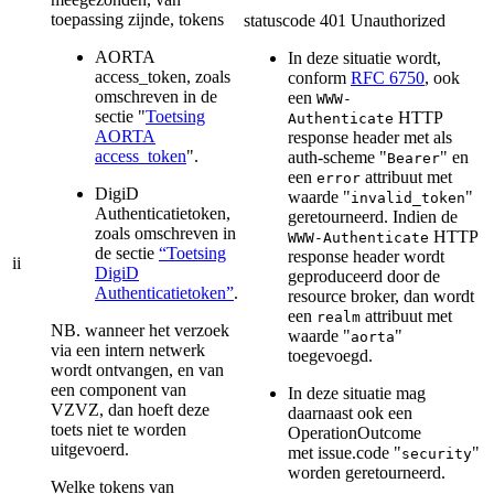
toepassing zijnde, tokens
statuscode 401 Unauthorized
AORTA
In deze situatie wordt,
access_token, zoals
conform
RFC 6750
, ook
omschreven in de
een
WWW-
sectie "
Toetsing
HTTP
Authenticate
AORTA
response header met als
access_token
".
auth-scheme "
" en
Bearer
een
attribuut met
error
DigiD
waarde "
"
invalid_token
Authenticatietoken,
geretourneerd. Indien de
zoals omschreven in
HTTP
WWW-Authenticate
de sectie
“Toetsing
response header wordt
ii
DigiD
geproduceerd door de
Authenticatietoken”
.
resource broker, dan wordt
een
attribuut met
realm
NB. wanneer het verzoek
waarde "
"
aorta
via een intern netwerk
toegevoegd.
wordt ontvangen, en van
een component van
In deze situatie mag
VZVZ, dan hoeft deze
daarnaast ook een
toets niet te worden
OperationOutcome
uitgevoerd.
met issue.code "
"
security
worden geretourneerd.
Welke tokens van