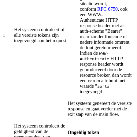
situatie wordt,
conform
RFC 6750
, ook
een WWW-
Authenticate HTTP
response header met als
Het systeem controleert of
auth-scheme "Bearer",
i
alle vereiste tokens zijn
maar zonder foutcode of
toegevoegd aan het request
nadere informatie omtrent
de fout geretourneerd.
Indien de
WWW-
HTTP
Authenticate
response header wordt
geproduceerd door de
resource broker, dan wordt
een
attribuut met
realm
waarde "
"
aorta
toegevoegd.
Het systeem genereert de vereiste
response en gaat verder met de
exit stap van de main flow.
Het systeem controleert de
geldigheid van de
Ongeldig token
meegezonden, van