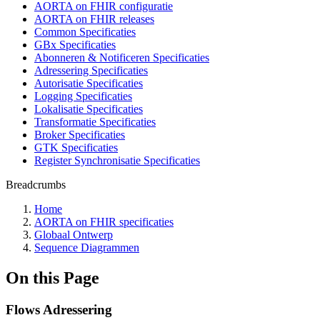
AORTA on FHIR configuratie
AORTA on FHIR releases
Common Specificaties
GBx Specificaties
Abonneren & Notificeren Specificaties
Adressering Specificaties
Autorisatie Specificaties
Logging Specificaties
Lokalisatie Specificaties
Transformatie Specificaties
Broker Specificaties
GTK Specificaties
Register Synchronisatie Specificaties
Breadcrumbs
Home
AORTA on FHIR specificaties
Globaal Ontwerp
Sequence Diagrammen
On this Page
Flows Adressering