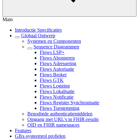
Main
Introductie Specificaties
Globaal Ontwerp
Systemen en Componenten
Sequence Diagrammen
Flows LSP+
Flows Abonneren
Flows Adressering
Flows Autorisatie
Flows Broker
Flows GTK
Flows Logging
Flows Lokalisatie
Flows Notificatie
Flows Register Synchronisatie
Flows Toestemming
Benodigde authenticatiemiddelen
Omgang met URL's in FHIR-results
OID en FHIR namespaces
Features
GBx-systeemrol profielen