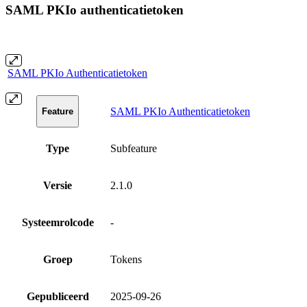
SAML PKIo authenticatietoken
SAML PKIo Authenticatietoken
SAML PKIo Authenticatietoken
Feature
Type
Subfeature
Versie
2.1.0
Systeemrolcode
-
Groep
Tokens
Gepubliceerd
2025-09-26