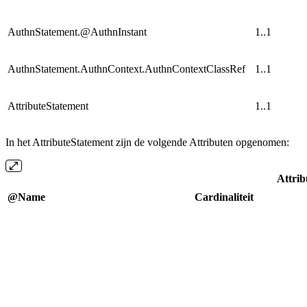
AuthnStatement.@AuthnInstant
1..1
AuthnStatement.AuthnContext.AuthnContextClassRef
1..1
AttributeStatement
1..1
In het AttributeStatement zijn de volgende Attributen opgenomen:
Attrib
@Name
Cardinaliteit