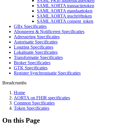
SAML PKIo authenticatietoken
SAML AORTA transactietoken
SAML AORTA mandaattoken
SAML AORTA inschrijftoken
SAML AORTA consent_token
GBx Specificaties
Abonneren & Notificeren Specificaties
Adressering Specificaties
Autorisatie Specificaties
Logging Specificaties
Lokalisatie Specificaties
Transformatie Specificaties
Broker Specificaties
GTK Specificaties
Register Synchronisatie Specificaties
Breadcrumbs
Home
AORTA on FHIR specificaties
Common Specificaties
Token Specificaties
On this Page