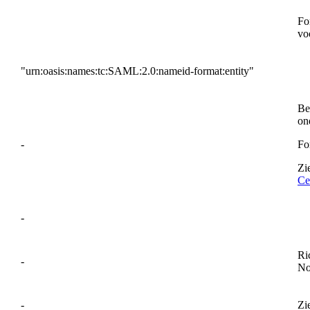
Fo
vo
"urn:oasis:names:tc:SAML:2.0:nameid-format:entity"
Be
on
-
Fo
Zi
Cer
-
Ri
-
No
-
Zi