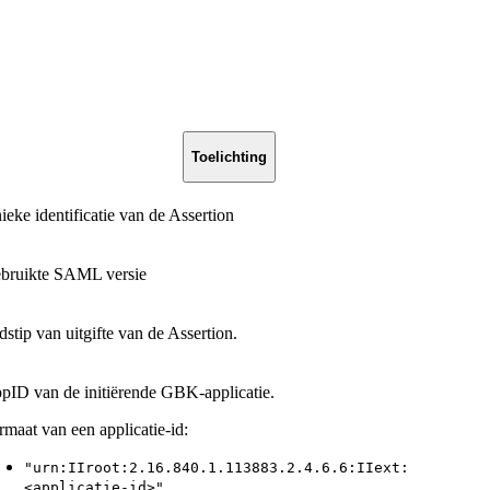
Toelichting
ieke identificatie van de Assertion
bruikte SAML versie
jdstip van uitgifte van de Assertion.
pID van de initiërende GBK-applicatie.
rmaat van een applicatie-id:
"urn:IIroot:2.16.840.1.113883.2.4.6.6:IIext:
<applicatie-id>"