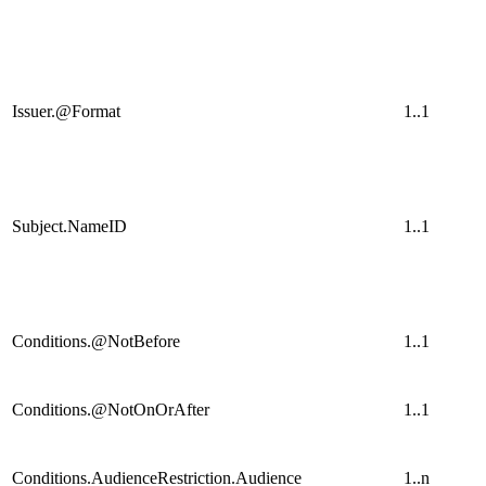
Issuer.@Format
1..1
Subject.NameID
1..1
Conditions.@NotBefore
1..1
Conditions.@NotOnOrAfter
1..1
Conditions.AudienceRestriction.Audience
1..n