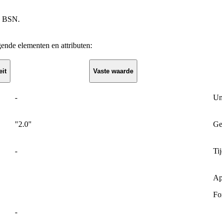
n BSN.
ende elementen en attributen:
eit
Vaste waarde
-
Un
"2.0"
Ge
-
Ti
Ap
Fo
-