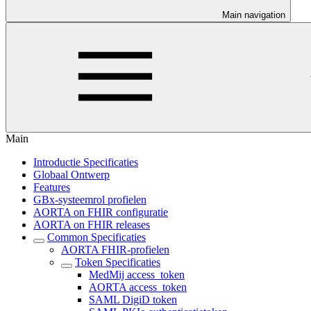
Main navigation
Main
Introductie Specificaties
Globaal Ontwerp
Features
GBx-systeemrol profielen
AORTA on FHIR configuratie
AORTA on FHIR releases
Common Specificaties
AORTA FHIR-profielen
Token Specificaties
MedMij access_token
AORTA access_token
SAML DigiD token