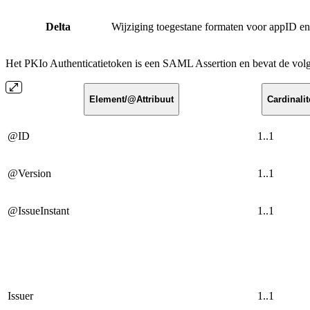
Delta
Wijziging toegestane formaten voor appID e
Het PKIo Authenticatietoken is een SAML Assertion en bevat de volg
Element/@Attribuut
Cardinalit
@ID
1..1
@Version
1..1
@IssueInstant
1..1
Issuer
1..1