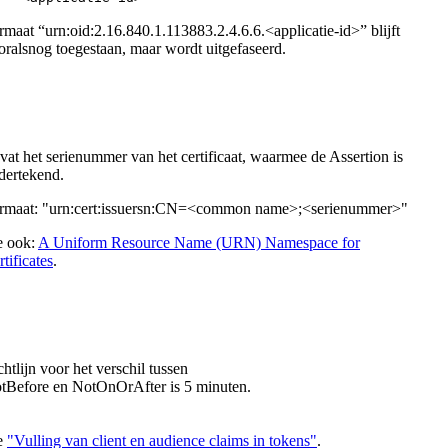
rmaat “urn:oid:2.16.840.1.113883.2.4.6.6.<applicatie-id>” blijft
oralsnog toegestaan, maar wordt uitgefaseerd.
vat het serienummer van het certificaat, waarmee de Assertion is
dertekend.
rmaat: "urn:cert:issuersn:CN=<common name>;<serienummer>"
e ook:
A Uniform Resource Name (URN) Namespace for
tificates
.
chtlijn voor het verschil tussen
tBefore en NotOnOrAfter is 5 minuten.
e
"Vulling van client en audience claims in tokens"
.