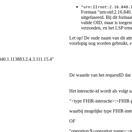
"urn:IIroot:2.16.840.
Formaat “urn:oid:2.16.840.
uitgefaseerd. Bij dit form
valide OID, maar is toege
verzonden, en het LSP erm
Let op! De oude naam van dit at
voorlopig nog worden gebruikt, 
840.1.113883.2.4.3.111.15.4"
De waarde van het requestID da
Het interactie-id wordt als volgt 
"<type FHIR-interactie>:<FHIR-p
waarbij mogelijke type FHIR-inter
OF
"operation:$<operation name>:<