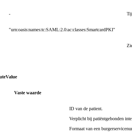
-
Ti
"urn:oasis:names:tc:SAML:2.0:ac:classes:SmartcardPKI"
Zi
uteValue
Vaste waarde
ID van de patient.
Verplicht bij patiëntgebonden inte
Formaat van een burgerservicen