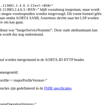
1.113883.2.4.6.3:IIext:<BSN>"
1.113883.2.4.6.3.<BSN>” blijft vooralsnog toegestaan, maar wordt
aat mogen voorloopnullen worden toegevoegd. Dit vormt formeel géén
staan omdat AORTA SAML Assertions slechts naar het LSP worden
ee om kan gaan.
tribuut was “burgerServiceNummer”. Deze oude attribuutnaam kan
en wordt dus nog ondersteund.
t zal worden meegestuurd in de AORTA-ID HTTP header.
samengesteld:
rofile>:<majorProfileVersion>"
acties zijn gedefinieerd in de
FHIR specificaties
.
majorOperationVersion>"