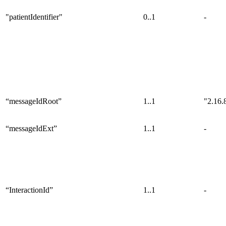
"patientIdentifier"
0..1
-
“messageIdRoot”
1..1
"2.16.
“messageIdExt”
1..1
-
“InteractionId”
1..1
-