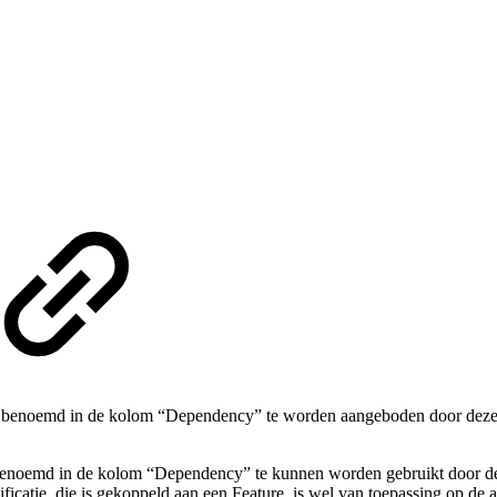
 benoemd in de kolom “Dependency” te worden aangeboden door deze GBx
benoemd in de kolom “Dependency” te kunnen worden gebruikt door dez
cificatie, die is gekoppeld aan een Feature, is wel van toepassing op de