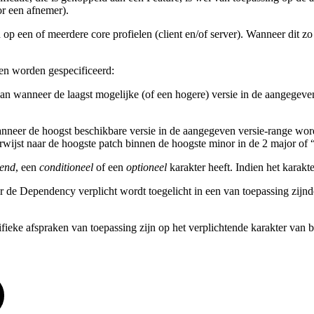
or een afnemer).
 op een of meerdere core profielen (client en/of server). Wanneer dit 
en worden gespecificeerd:
an wanneer de laagst mogelijke (of een hogere) versie in de aangegeve
nneer de hoogst beschikbare versie in de aangegeven versie-range word
rwijst naar de hoogste patch binnen de hoogste minor in de 2 major of 
tend
, een
conditioneel
of een
optioneel
karakter heeft. Indien het karakte
er de Dependency verplicht wordt toegelicht in een van toepassing zij
e afspraken van toepassing zijn op het verplichtende karakter van b