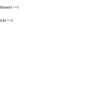
itioneel >=1
licht >=1