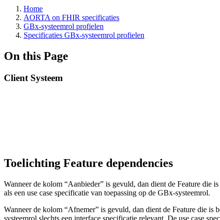
Home
AORTA on FHIR specificaties
GBx-systeemrol profielen
Specificaties GBx-systeemrol profielen
On this Page
Client Systeem
Toelichting Feature dependencies
Wanneer de kolom “Aanbieder” is gevuld, dan dient de Feature die is
als een use case specificatie van toepassing op de GBx-systeemrol.
Wanneer de kolom “Afnemer” is gevuld, dan dient de Feature die is 
systeemrol slechts een interface specificatie relevant. De use case spe