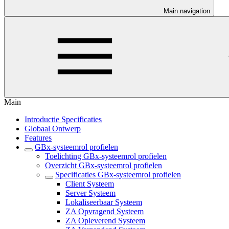
Main navigation
Main
Introductie Specificaties
Globaal Ontwerp
Features
GBx-systeemrol profielen
Toelichting GBx-systeemrol profielen
Overzicht GBx-systeemrol profielen
Specificaties GBx-systeemrol profielen
Client Systeem
Server Systeem
Lokaliseerbaar Systeem
ZA Opvragend Systeem
ZA Opleverend Systeem