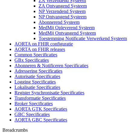
ZA Verzendend Systeem
ZA Ontvangend Systeem
NP Verzendend Systeem
NP Ontvangend Systeem
Abonnerend Systeem
MedMij Opleverend Systeem
MedMij Ontvangend Systeem
Toestemming Notificatie Verwerkend Systeem
AORTA on FHIR configuratie
AORTA on FHIR releases
Common Specificaties
GBx Specificaties
Abonneren & Notificeren Specificaties
Adressering Specificaties
Autorisatie Specificaties
Logging Specificaties
Lokalisatie Specificaties
Register Synchronisatie Specificaties
Transformatie Specificaties
Broker Specificaties
AORTA GTK Specificaties
GBC Specificaties
AORTA GBC Specificaties
Breadcrumbs