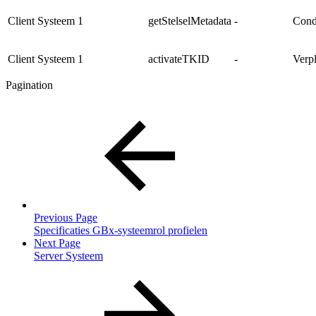
Client Systeem
1
getStelselMetadata
-
Cond
Client Systeem
1
activateTKID
-
Verp
Pagination
Previous Page
Specificaties GBx-systeemrol profielen
Next Page
Server Systeem