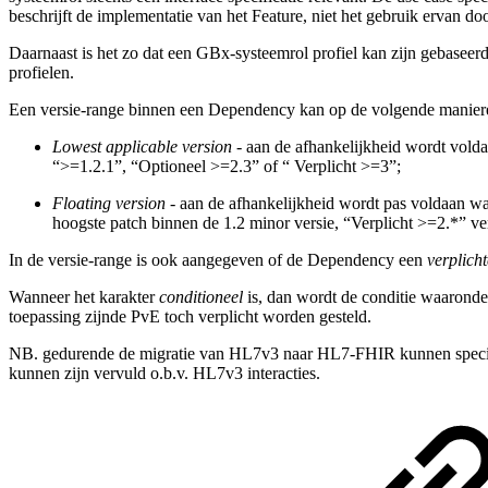
beschrijft de implementatie van het Feature, niet het gebruik ervan do
Daarnaast is het zo dat een GBx-systeemrol profiel kan zijn gebaseerd
profielen.
Een versie-range binnen een Dependency kan op de volgende manier
Lowest applicable version
- aan de afhankelijkheid wordt volda
“>=1.2.1”, “Optioneel >=2.3” of “ Verplicht >=3”;
Floating version
- aan de afhankelijkheid wordt pas voldaan wa
hoogste patch binnen de 1.2 minor versie, “Verplicht >=2.*” ve
In de versie-range is ook aangegeven of de Dependency een
verplich
Wanneer het karakter
conditioneel
is, dan wordt de conditie waarond
toepassing zijnde PvE toch verplicht worden gesteld.
NB. gedurende de migratie van HL7v3 naar HL7-FHIR kunnen specifiek
kunnen zijn vervuld o.b.v. HL7v3 interacties.