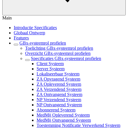
Main
Introductie Specificaties
Globaal Ontwerp
Features
GBx-systeemrol profielen
Toelichting GBx-systeemrol profielen
Overzicht GBx-systeemrol profielen
Specificaties GBx-systeemrol profielen
Client Systeem
Server Systeem
Lokaliseerbaar Systeem
ZA Opvragend Systeem
ZA Opleverend Systeem
ZA Verzendend Systeem
ZA Ontvangend Systeem
NP Verzendend Systeem
NP Ontvangend Systeem
Abonnerend Systeem
MedMij Opleverend Systeem
MedMij Ontvangend Systeem
Toestemming Notificatie Verwerkend Systeem