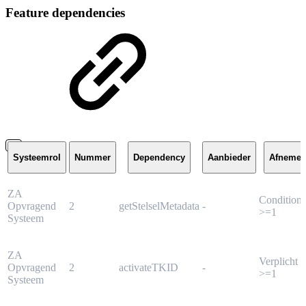
Feature dependencies
Systeemrol
Nummer
Dependency
Aanbieder
Afnemer
ZA
Conditione
Opvragend
2
getStelselMetadata
-
>=1
Systeem
ZA
Verplicht
Opvragend
2
activateTKID
-
>=1
Systeem