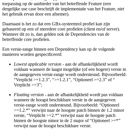
toepassing op de aanbieder van het betreffende Feature (een
dergelijke use case beschrijft de implementatie van het Feature, niet
het gebruik ervan door een afnemer).
Daarnaast is het zo dat een GBx-systeemrol profiel kan zijn
gebaseerd op een of meerdere core profielen (client en/of server).
Wanneer dit zo is, dan gelden ook de Dependencies van de
betreffende core profielen.
Een versie-range binnen een Dependency kan op de volgende
manieren worden gespecificeerd:
Lowest applicable version
- aan de afhankelijkheid wordt
voldaan wanneer de laagst mogelijke (of een hogere) versie in
de aangegeven versie-range wordt ondersteund. Bijvoorbeeld:
“Verplicht >=1.2.3”, “>=1.2.1”, “Optioneel >=2.3” of “
Verplicht >=3”;
Floating version
- aan de afhankelijkheid wordt pas voldaan
wanneer de hoogst beschikbare versie in de aangegeven
versie-range wordt ondersteund. Bijvoorbeeld: “Optioneel
>=1.2.*” verwijst naar de hoogste patch binnen de 1.2 minor
versie, “Verplicht >=2.*” verwijst naar de hoogste patch
binnen de hoogste minor in de 2 major of “Optioneel >=*”
verwijst naar de hoogst beschikbare versie.