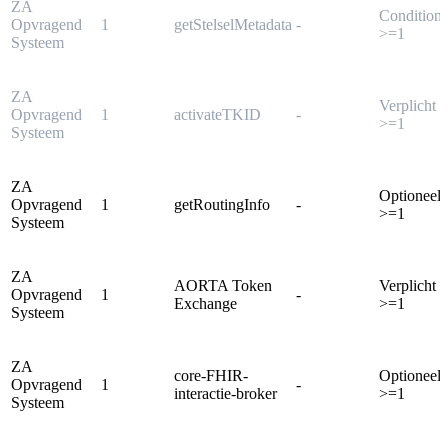
ZA
Conditione
Opvragend
1
getStelselMetadata
-
>=1
Systeem
ZA
Verplicht
Opvragend
1
activateTKID
-
>=1
Systeem
ZA
Optioneel
Opvragend
1
getRoutingInfo
-
>=1
Systeem
ZA
AORTA Token
Verplicht
Opvragend
1
-
Exchange
>=1
Systeem
ZA
core-FHIR-
Optioneel
Opvragend
1
-
interactie-broker
>=1
Systeem