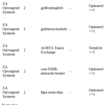
ZA
Optioneel
Opvragend
2
getRoutingInfo
-
>=1
Systeem
ZA
Optioneel
Opvragend
2
getInteractionInfo
-
>=1
Systeem
ZA
AORTA Token
Verplicht
Opvragend
2
-
Exchange
>=1
Systeem
ZA
core-FHIR-
Optioneel
Opvragend
2
-
interactie-broker
>=1
Systeem
ZA
Optioneel
Opvragend
2
$get-aorta-data
-
>=1
Systeem