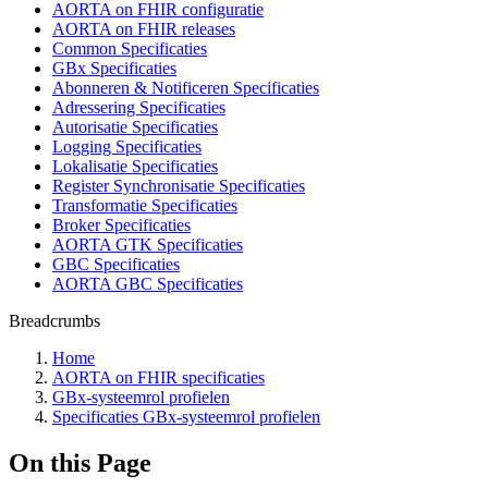
AORTA on FHIR configuratie
AORTA on FHIR releases
Common Specificaties
GBx Specificaties
Abonneren & Notificeren Specificaties
Adressering Specificaties
Autorisatie Specificaties
Logging Specificaties
Lokalisatie Specificaties
Register Synchronisatie Specificaties
Transformatie Specificaties
Broker Specificaties
AORTA GTK Specificaties
GBC Specificaties
AORTA GBC Specificaties
Breadcrumbs
Home
AORTA on FHIR specificaties
GBx-systeemrol profielen
Specificaties GBx-systeemrol profielen
On this Page