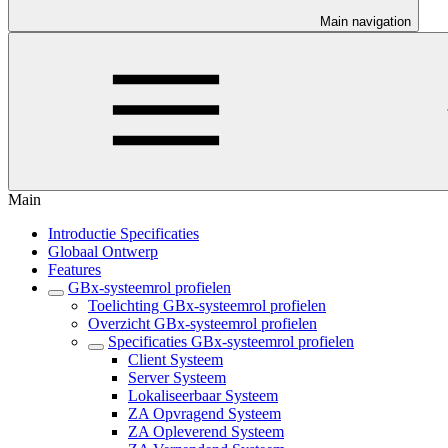
Main navigation
Main
Introductie Specificaties
Globaal Ontwerp
Features
GBx-systeemrol profielen
Toelichting GBx-systeemrol profielen
Overzicht GBx-systeemrol profielen
Specificaties GBx-systeemrol profielen
Client Systeem
Server Systeem
Lokaliseerbaar Systeem
ZA Opvragend Systeem
ZA Opleverend Systeem