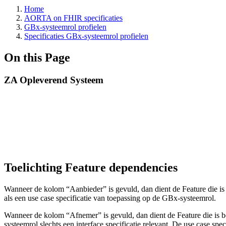
Home
AORTA on FHIR specificaties
GBx-systeemrol profielen
Specificaties GBx-systeemrol profielen
On this Page
ZA Opleverend Systeem
Toelichting Feature dependencies
Wanneer de kolom “Aanbieder” is gevuld, dan dient de Feature die is
als een use case specificatie van toepassing op de GBx-systeemrol.
Wanneer de kolom “Afnemer” is gevuld, dan dient de Feature die is 
systeemrol slechts een interface specificatie relevant. De use case spe