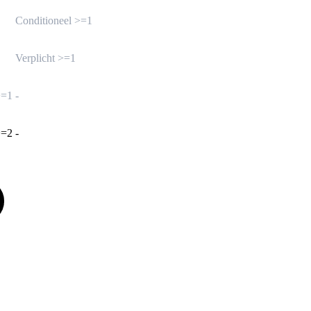
Conditioneel >=1
Verplicht >=1
>=1
-
>=2
-