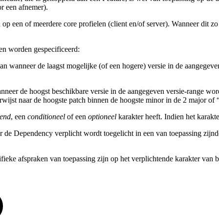
or een afnemer).
 op een of meerdere core profielen (client en/of server). Wanneer dit 
en worden gespecificeerd:
an wanneer de laagst mogelijke (of een hogere) versie in de aangegeve
nneer de hoogst beschikbare versie in de aangegeven versie-range word
rwijst naar de hoogste patch binnen de hoogste minor in de 2 major of 
tend
, een
conditioneel
of een
optioneel
karakter heeft. Indien het karakte
er de Dependency verplicht wordt toegelicht in een van toepassing zij
e afspraken van toepassing zijn op het verplichtende karakter van b