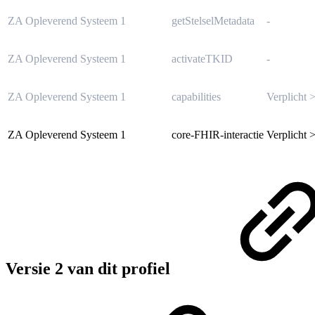
ZA Opleverend Systeem
1
getStelselMetadata
-
ZA Opleverend Systeem
1
activateTKID
-
ZA Opleverend Systeem
1
capabilities
Verplicht 
ZA Opleverend Systeem
1
core-FHIR-interactie
Verplicht 
Versie 2 van dit profiel