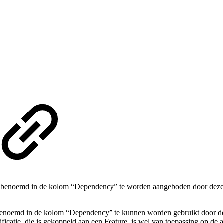
 benoemd in de kolom “Dependency” te worden aangeboden door deze GBx
benoemd in de kolom “Dependency” te kunnen worden gebruikt door dez
cificatie, die is gekoppeld aan een Feature, is wel van toepassing op de