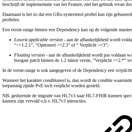
beschrijft de implementatie van het Feature, niet het gebruik ervan do
Daarnaast is het zo dat een GBx-systeemrol profiel kan zijn gebaseerd
profielen.
Een versie-range binnen een Dependency kan op de volgende manier
Lowest applicable version
- aan de afhankelijkheid wordt volda
“>=1.2.1”, “Optioneel >=2.3” of “ Verplicht >=3”;
Floating version
- aan de afhankelijkheid wordt pas voldaan wa
hoogste patch binnen de 1.2 minor versie, “Verplicht >=2.*” ve
In de versie-range is ook aangegeven of de Dependency een
verplich
Wanneer het karakter
conditioneel
is, dan wordt de conditie waarond
toepassing zijnde PvE toch verplicht worden gesteld.
NB. gedurende de migratie van HL7v3 naar HL7-FHIR kunnen specifiek
kunnen zijn vervuld o.b.v. HL7v3 interacties.