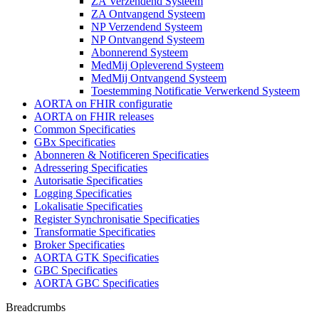
ZA Verzendend Systeem
ZA Ontvangend Systeem
NP Verzendend Systeem
NP Ontvangend Systeem
Abonnerend Systeem
MedMij Opleverend Systeem
MedMij Ontvangend Systeem
Toestemming Notificatie Verwerkend Systeem
AORTA on FHIR configuratie
AORTA on FHIR releases
Common Specificaties
GBx Specificaties
Abonneren & Notificeren Specificaties
Adressering Specificaties
Autorisatie Specificaties
Logging Specificaties
Lokalisatie Specificaties
Register Synchronisatie Specificaties
Transformatie Specificaties
Broker Specificaties
AORTA GTK Specificaties
GBC Specificaties
AORTA GBC Specificaties
Breadcrumbs