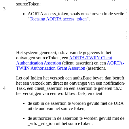
sourceToken:
3
H
AORTA access_token, zoals omschreven in de sectie
g
"
Toetsing AORTA access_token
".
r
v
s
f
Het systeem genereert, o.b.v. van de gegevens in het
ontvangen sourceToken, een
AORTA-TWIIN Client
Authentication Assertion
(client_assertion) en een
AORTA-
TWIIN Authorization Grant Assertion
(assertion).
Let op! Indien het verzoek een authzBase bevat, dan betreft
het een verzoek om direct na ontvangst van een notification-
4
Task, een client_assertion en een assertion te generen t.b.v.
het verkrijgen van een workflow-Task, en dient
de sub in de assertion te worden gevuld met de URA
uit de aud van het sourceToken;
de authorizer in de assertion te worden gevuld met de
_vrb. _vrb_ion uit het sourceToken.