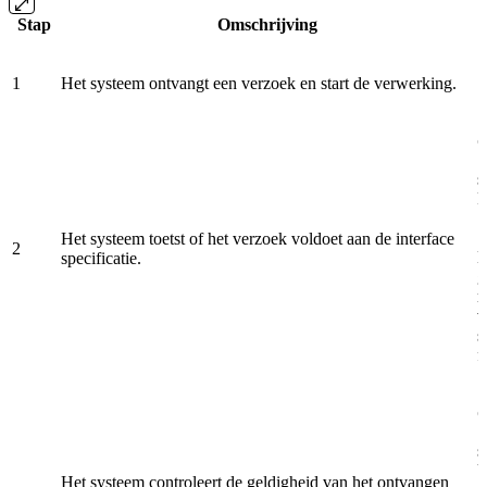
Stap
Omschrijving
1
Het systeem ontvangt een verzoek en start de verwerking.
O
s
R
Het systeem toetst of het verzoek voldoet aan de interface
2
H
specificatie.
g
r
v
s
f
O
s
U
Het systeem controleert de geldigheid van het ontvangen