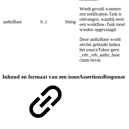
Wordt gevuld wanneer
een notification-Task is
ontvangen, waarbij eerst
authzBase
0..1
String
een workflow-Task moet
worden opgevraagd.
Deze authzBase wordt
slechts gebruikt indien
het sourceToken geen
_vrb._vrb_authz_base
claim bevat.
Inhoud en formaat van een issueAssertionsResponse