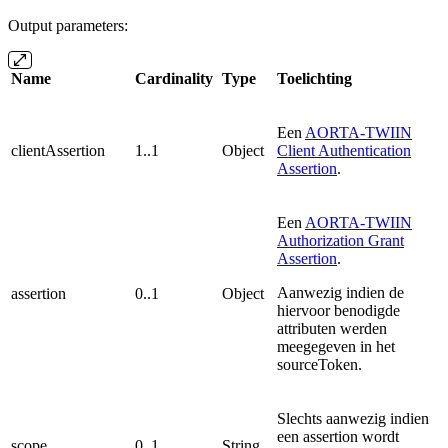
Output parameters:
Name
Cardinality
Type
Toelichting
Een
AORTA-TWIIN
clientAssertion
1..1
Object
Client Authentication
Assertion
.
Een
AORTA-TWIIN
Authorization Grant
Assertion
.
Aanwezig indien de
assertion
0..1
Object
hiervoor benodigde
attributen werden
meegegeven in het
sourceToken.
Slechts aanwezig indien
een assertion wordt
scope
0..1
String