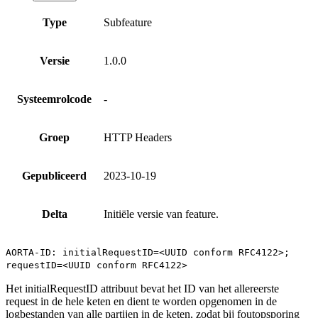
Type
Subfeature
Versie
1.0.0
Systeemrolcode
-
Groep
HTTP Headers
Gepubliceerd
2023-10-19
Delta
Initiële versie van feature.
AORTA-ID: initialRequestID=<UUID conform RFC4122>;
requestID=<UUID conform RFC4122>
Het initialRequestID attribuut bevat het ID van het allereerste
request in de hele keten en dient te worden opgenomen in de
logbestanden van alle partijen in de keten, zodat bij foutopsporing