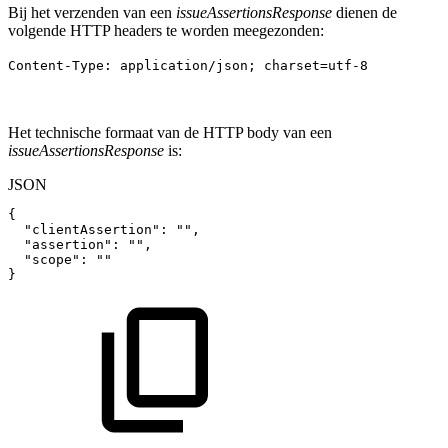
Bij het verzenden van een
issueAssertionsResponse
dienen de
volgende HTTP headers te worden meegezonden:
Content-Type: application/json; charset=utf-8
Het technische formaat van de HTTP body van een
issueAssertionsResponse
is:
JSON
{
"clientAssertion"
:
""
,
"assertion"
:
""
,
"scope"
:
""
}