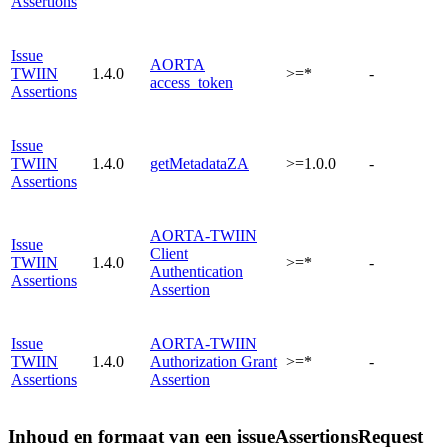
Assertions
Issue
AORTA
TWIIN
1.4.0
>=*
-
access_token
Assertions
Issue
TWIIN
1.4.0
getMetadataZA
>=1.0.0
-
Assertions
AORTA-TWIIN
Issue
Client
TWIIN
1.4.0
>=*
-
Authentication
Assertions
Assertion
Issue
AORTA-TWIIN
TWIIN
1.4.0
Authorization Grant
>=*
-
Assertions
Assertion
Inhoud en formaat van een issueAssertionsRequest