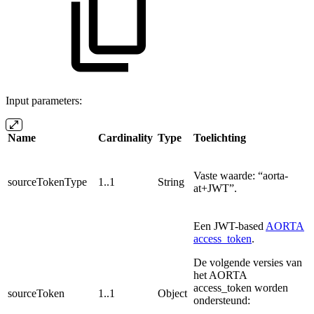
Input parameters:
Name
Cardinality
Type
Toelichting
Vaste waarde: “aorta-
sourceTokenType
1..1
String
at+JWT”.
Een JWT-based
AORTA
access_token
.
De volgende versies van
het AORTA
access_token worden
sourceToken
1..1
Object
ondersteund: