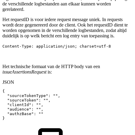
de verschillende logbestanden aan elkaar kunnen worden
gerelateerd.
Het requestID is voor iedere request message uniek. In requests
wordt deze gegenereerd door de client. Ook het requestID dient te
worden opgenomen in de verschillende logbestanden, zodat altijd
duidelijk is op welk bericht een log entry van toepassing is.
Content-Type: application/json; charset=utf-8
Het technische formaat van de HTTP body van een
issueAssertionsRequest
is:
JSON
{
"sourceTokenType"
:
""
,
"sourceToken"
:
""
,
"clientId"
:
""
,
"audience"
:
""
,
"authzBase"
:
""
}