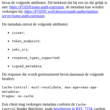
bevat de volgende attributen. Dit betekent dat bij een iss die gelijk is
aan:
https://FQDN/some-path-extension
, de metadata kan worden
verkregen bij:
https://FQDN/.well-known/oauth-authorization-
server/some-path-extension
.
De metadata omvat de volgende attributen:
;
issuer
;
token_endpoint
;
jwks_uri
;
response_types_supported
.
signed_metadata
De response die wordt geretourneerd bevat daarnaast de volgende
headers:
Cache-Control: must-revalidate, max-age=<max-age-
metadata>
Pragma: no-cache
Een client mag verkregen metadata conform de
Cache-
header directives, zoals
beschreven in RFC 7234
, cachen.
Control