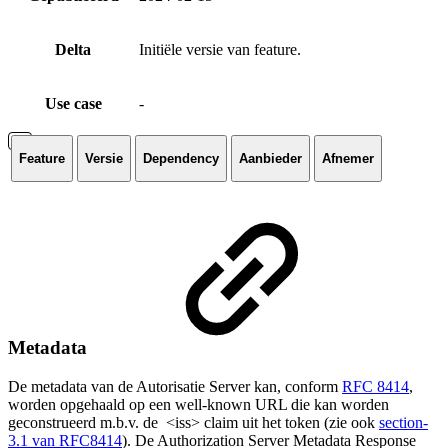
Delta
Initiële versie van feature.
Use case
-
Feature
Versie
Dependency
Aanbieder
Afnemer
Metadata
De metadata van de Autorisatie Server kan, conform
RFC 8414
,
worden opgehaald op een well-known URL die kan worden
geconstrueerd m.b.v. de <iss> claim uit het token (zie ook
section-
3.1 van RFC8414
). De Authorization Server Metadata Response