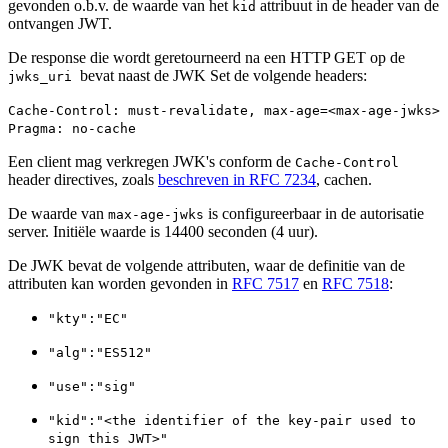
gevonden o.b.v. de waarde van het
attribuut in de header van de
kid
ontvangen JWT.
De response die wordt geretourneerd na een HTTP GET op de
bevat naast de JWK Set de volgende headers:
jwks_uri
Cache-Control: must-revalidate, max-age=<max-age-jwks>
Pragma: no-cache
Een client mag verkregen JWK's conform de
Cache-Control
header directives, zoals
beschreven in RFC 7234
, cachen.
De waarde van
is configureerbaar in de autorisatie
max-age-jwks
server. Initiële waarde is 14400 seconden (4 uur).
De JWK bevat de volgende attributen, waar de definitie van de
attributen kan worden gevonden in
RFC 7517
en
RFC 7518
:
"kty":"EC"
"alg":"ES512"
"use":"sig"
"kid":"<the identifier of the key-pair used to
sign this JWT>"