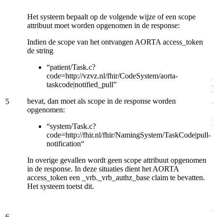
Het systeem bepaalt op de volgende wijze of een scope
attribuut moet worden opgenomen in de response:
Indien de scope van het ontvangen AORTA access_token
de string
“patient/Task.c?
code=http://vzvz.nl/fhir/CodeSystem/aorta-
taskcode|notified_pull”
a
v
bevat, dan moet als scope in de response worden
5
a
opgenomen:
s
“system/Task.c?
R
code=http://fhir.nl/fhir/NamingSystem/TaskCode|pull-
notification“
In overige gevallen wordt geen scope attribuut opgenomen
in de response. In deze situaties dient het AORTA
access_token een _vrb._vrb_authz_base claim te bevatten.
Het systeem toetst dit.
V
6