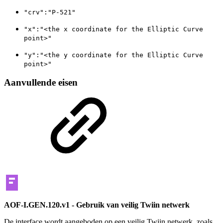
"crv":"P-521"
"x":"<the x coordinate for the Elliptic Curve
point>"
"y":"<the y coordinate for the Elliptic Curve
point>"
Aanvullende eisen
AOF-I.GEN.120.v1 - Gebruik van veilig Twiin netwerk
De interface wordt aangeboden op een veilig Twiin netwerk, zoals