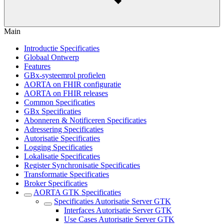
Main
Introductie Specificaties
Globaal Ontwerp
Features
GBx-systeemrol profielen
AORTA on FHIR configuratie
AORTA on FHIR releases
Common Specificaties
GBx Specificaties
Abonneren & Notificeren Specificaties
Adressering Specificaties
Autorisatie Specificaties
Logging Specificaties
Lokalisatie Specificaties
Register Synchronisatie Specificaties
Transformatie Specificaties
Broker Specificaties
AORTA GTK Specificaties
Specificaties Autorisatie Server GTK
Interfaces Autorisatie Server GTK
Use Cases Autorisatie Server GTK