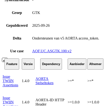
Groep
GTK
Gepubliceerd
2025-09-26
Delta
Ondersteunen van v5 AORTA access_token.
Use case
AOF.UC.ASGTK.100.v2
Feature
Versie
Dependency
Aanbieder
Afnemer
Issue
AORTA
TWIIN
1.4.0
>=*
>=*
Stelseltoken
Assertions
Issue
AORTA-ID HTTP
TWIIN
1.4.0
>=1.0.0
>=1.0.0
Header