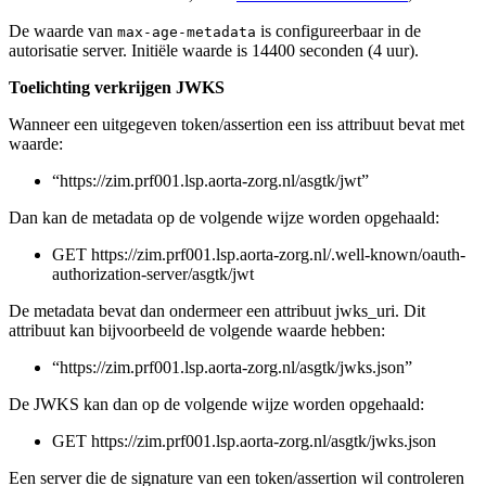
De waarde van
is configureerbaar in de
max-age-metadata
autorisatie server. Initiële waarde is 14400 seconden (4 uur).
Toelichting verkrijgen JWKS
Wanneer een uitgegeven token/assertion een iss attribuut bevat met
waarde:
“https://zim.prf001.lsp.aorta-zorg.nl/asgtk/jwt”
Dan kan de metadata op de volgende wijze worden opgehaald:
GET https://zim.prf001.lsp.aorta-zorg.nl/.well-known/oauth-
authorization-server/asgtk/jwt
De metadata bevat dan ondermeer een attribuut jwks_uri. Dit
attribuut kan bijvoorbeeld de volgende waarde hebben:
“https://zim.prf001.lsp.aorta-zorg.nl/asgtk/jwks.json”
De JWKS kan dan op de volgende wijze worden opgehaald:
GET https://zim.prf001.lsp.aorta-zorg.nl/asgtk/jwks.json
Een server die de signature van een token/assertion wil controleren