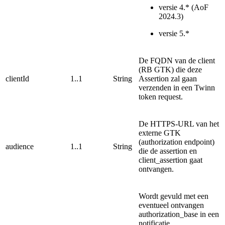
versie 4.* (AoF
2024.3)
versie 5.*
De FQDN van de client
(RB GTK) die deze
clientId
1..1
String
Assertion zal gaan
verzenden in een Twinn
token request.
De HTTPS-URL van het
externe GTK
(authorization endpoint)
audience
1..1
String
die de assertion en
client_assertion gaat
ontvangen.
Wordt gevuld met een
eventueel ontvangen
authorization_base in een
notificatie.