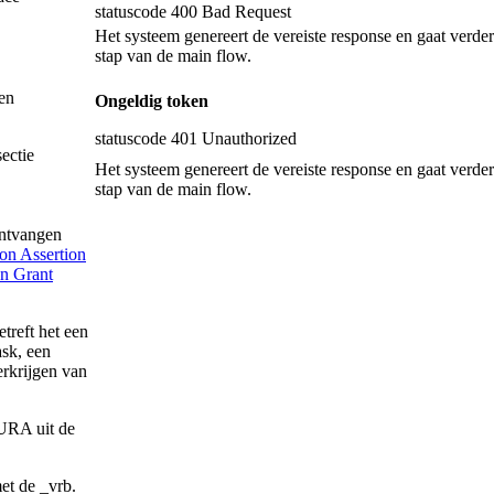
statuscode 400 Bad Request
Het systeem genereert de vereiste response en gaat verder
stap van de main flow.
gen
Ongeldig token
statuscode 401 Unauthorized
ectie
Het systeem genereert de vereiste response en gaat verder
stap van de main flow.
ontvangen
n Assertion
n Grant
treft het een
ask, een
verkrijgen van
 URA uit de
et de _vrb.