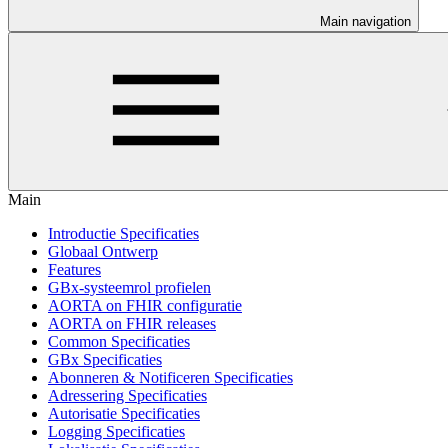
Main navigation
Main
Introductie Specificaties
Globaal Ontwerp
Features
GBx-systeemrol profielen
AORTA on FHIR configuratie
AORTA on FHIR releases
Common Specificaties
GBx Specificaties
Abonneren & Notificeren Specificaties
Adressering Specificaties
Autorisatie Specificaties
Logging Specificaties