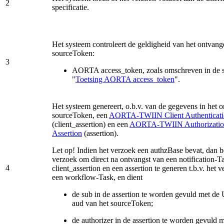
2
specificatie.
Het systeem controleert de geldigheid van het ontvan
sourceToken:
3
AORTA access_token, zoals omschreven in de s
"
Toetsing AORTA access_token
".
Het systeem genereert, o.b.v. van de gegevens in het 
sourceToken, een
AORTA-TWIIN Client Authenticatio
(client_assertion) en een
AORTA-TWIIN Authorizatio
Assertion
(assertion).
Let op! Indien het verzoek een authzBase bevat, dan be
verzoek om direct na ontvangst van een notification-T
4
client_assertion en een assertion te generen t.b.v. het 
een workflow-Task, en dient
de sub in de assertion te worden gevuld met de
aud van het sourceToken;
de authorizer in de assertion te worden gevuld m