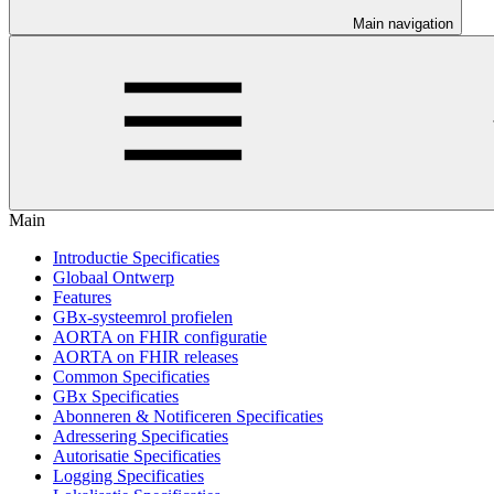
Main navigation
Main
Introductie Specificaties
Globaal Ontwerp
Features
GBx-systeemrol profielen
AORTA on FHIR configuratie
AORTA on FHIR releases
Common Specificaties
GBx Specificaties
Abonneren & Notificeren Specificaties
Adressering Specificaties
Autorisatie Specificaties
Logging Specificaties