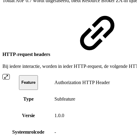
Totdat AoF 0.7 wordt uitgefaseerd, biedt Resource Broker ZA-in tijde
HTTP-request headers
Bij iedere interactie, worden in ieder HTTP-request, de volgende H
Authorization HTTP Header
Feature
Type
Subfeature
Versie
1.0.0
Systeemrolcode
-