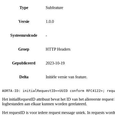
Type
Subfeature
Versie
1.0.0
Systeemrolcode
-
Groep
HTTP Headers
Gepubliceerd
2023-10-19
Delta
Initiële versie van feature.
AORTA-ID: initialRequestID=<UUID conform RFC4122>; requ
Het initialRequestID attribuut bevat het ID van het allereerste reques
logbestanden aan elkaar kunnen worden gerelateerd.
Het requestID is voor iedere request message uniek. In requests wordt