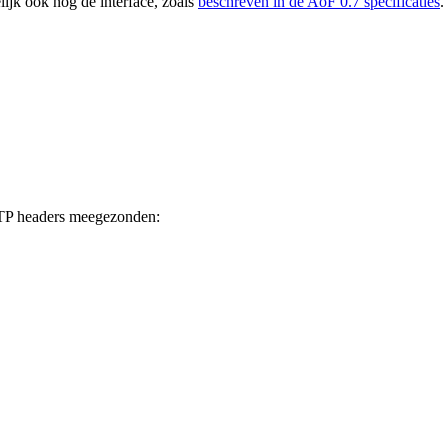
lijk ook nog de interface, zoals
beschreven in de AoF 0.7 specificaties
.
TTP headers meegezonden: