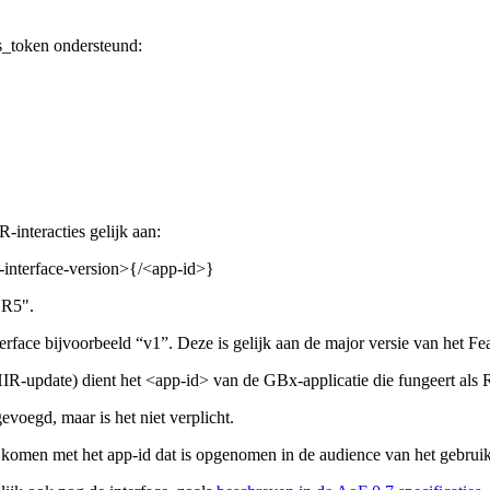
s_token ondersteund:
interacties gelijk aan:
-interface-version>{/<app-id>}
"R5".
erface bijvoorbeeld “v1”. Deze is gelijk aan de major versie van het Fea
FHIR-update) dient het <app-id> van de GBx-applicatie die fungeert a
oegd, maar is het niet verplicht.
komen met het app-id dat is opgenomen in de audience van het gebru