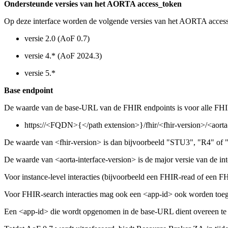
Ondersteunde versies van het AORTA access_token
Op deze interface worden de volgende versies van het AORTA acces
versie 2.0 (AoF 0.7)
versie 4.* (AoF 2024.3)
versie 5.*
Base endpoint
De waarde van de base-URL van de FHIR endpoints is voor alle FHIR-
https://<FQDN>{</path extension>}/fhir/<fhir-version>/<aorta
De waarde van <fhir-version> is dan bijvoorbeeld "STU3", "R4" of 
De waarde van <aorta-interface-version> is de major versie van de int
Voor instance-level interacties (bijvoorbeeld een FHIR-read of een 
Voor FHIR-search interacties mag ook een <app-id> ook worden toegev
Een <app-id> die wordt opgenomen in de base-URL dient overeen te 