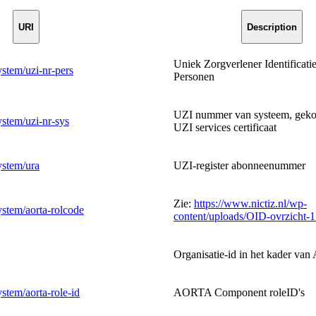
URI
Description
Uniek Zorgverlener Identificat
ystem/uzi-nr-pers
Personen
UZI nummer van systeem, geko
ystem/uzi-nr-sys
UZI services certificaat
ystem/ura
UZI-register abonneenummer
Zie:
https://www.nictiz.nl/wp-
System/aorta-rolcode
content/uploads/OID-ovrzicht-
Organisatie-id in het kader v
ystem/aorta-role-id
AORTA Component roleID's