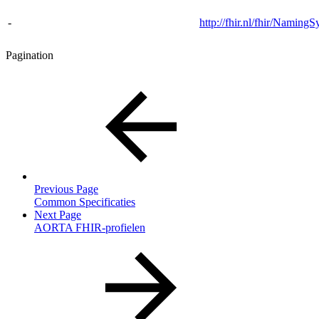
-
http://fhir.nl/fhir/Namin
Pagination
Previous Page
Common Specificaties
Next Page
AORTA FHIR-profielen