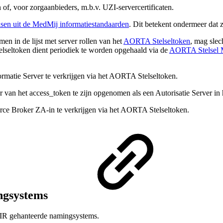
n of, voor zorgaanbieders, m.b.v. UZI-servercertificaten.
isen uit de MedMij informatiestandaarden
. Dit betekent ondermeer da
en in de lijst met server rollen van het
AORTA Stelseltoken
, mag slec
lseltoken dient periodiek te worden opgehaald via de
AORTA Stelsel M
matie Server te verkrijgen via het AORTA Stelseltoken.
 van het access_token te zijn opgenomen als een Autorisatie Server i
ce Broker ZA-in te verkrijgen via het AORTA Stelseltoken.
ngsystems
IR gehanteerde namingsystems.