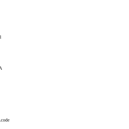
l
A
.code