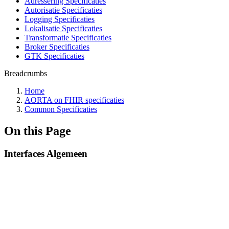
Adressering Specificaties
Autorisatie Specificaties
Logging Specificaties
Lokalisatie Specificaties
Transformatie Specificaties
Broker Specificaties
GTK Specificaties
Breadcrumbs
Home
AORTA on FHIR specificaties
Common Specificaties
On this Page
Interfaces Algemeen