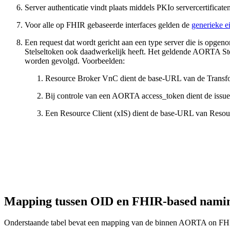
Server authenticatie vindt plaats middels PKIo servercertificate
Voor alle op FHIR gebaseerde interfaces gelden de
generieke e
Een request dat wordt gericht aan een type server die is opgenom
Stelseltoken ook daadwerkelijk heeft. Het geldende AORTA Ste
worden gevolgd. Voorbeelden:
Resource Broker VnC dient de base-URL van de Transfor
Bij controle van een AORTA access_token dient de issuer
Een Resource Client (xIS) dient de base-URL van Resour
Mapping tussen OID en FHIR-based nami
Onderstaande tabel bevat een mapping van de binnen AORTA on FH