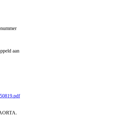
ienummer
ppeld aan
150819.pdf
an AORTA.