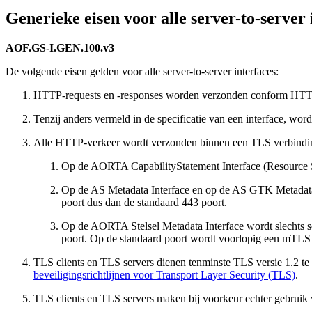
Generieke eisen voor alle server-to-server
AOF.GS-I.GEN.100.v3
De volgende eisen gelden voor alle server-to-server interfaces:
HTTP-requests en -responses worden verzonden conform HTTP
Tenzij anders vermeld in de specificatie van een interface, w
Alle HTTP-verkeer wordt verzonden binnen een TLS verbinding, 
Op de AORTA CapabilityStatement Interface (Resource Ser
Op de AS Metadata Interface en op de AS GTK Metadata I
poort dus dan de standaard 443 poort.
Op de AORTA Stelsel Metadata Interface wordt slechts se
poort. Op de standaard poort wordt voorlopig een mTLS 
TLS clients en TLS servers dienen tenminste TLS versie 1.2 te
beveiligingsrichtlijnen voor Transport Layer Security (TLS)
.
TLS clients en TLS servers maken bij voorkeur echter gebruik