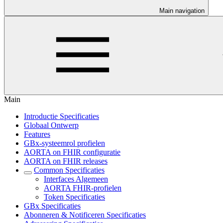
Main navigation
Main
Introductie Specificaties
Globaal Ontwerp
Features
GBx-systeemrol profielen
AORTA on FHIR configuratie
AORTA on FHIR releases
Common Specificaties
Interfaces Algemeen
AORTA FHIR-profielen
Token Specificaties
GBx Specificaties
Abonneren & Notificeren Specificaties