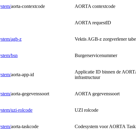
ystem/
aorta-contextcode
AORTA contextcode
AORTA requestID
System/agb-z
Vektis AGB-z zorgverlener tabe
System/bsn
Burgerservicenummer
Applicatie ID binnen de AORT
ystem/
aorta-app-id
infrastructuur
ystem/
aorta-gegevenssoort
AORTA gegevenssoort
System/uzi-rolcode
UZI rolcode
ystem/
aorta-taskcode
Codesystem voor AORTA Task