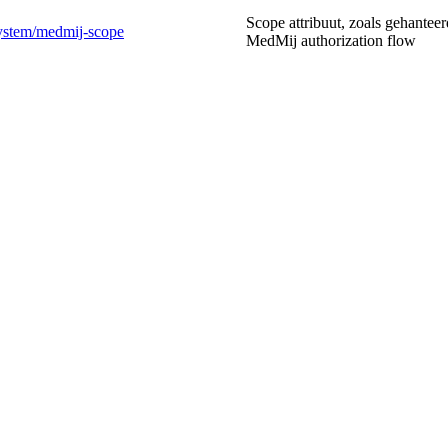
Scope attribuut, zoals gehanteer
gSystem/medmij-scope
MedMij authorization flow