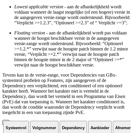
Lowest applicable version
- aan de afhankelijkheid wordt
voldaan wanneer de laagst mogelijke (of een hogere) versie in
de aangegeven versie-range wordt ondersteund. Bijvoorbeeld:
“Verplicht >=1.2.3”, “Optioneel >=2.3” of “ Verplicht >=3”;
Floating version
- aan de afhankelijkheid wordt pas voldaan
wanneer de hoogst beschikbare versie in de aangegeven
versie-range wordt ondersteund. Bijvoorbeeld: “Optioneel
>=1.2.*” verwijst naar de hoogste patch binnen de 1.2 minor
versie, “Verplicht >=2.*” verwijst naar de hoogste patch
binnen de hoogste minor in de 2 major of “Optioneel >=*”
verwijst naar de hoogst beschikbare versie.
Tevens kan in de versie-range, voor Dependencies van GBx-
systeemrol profielen op Features, zijn aangegeven of de
Dependency een verplichtend, een conditioneel of een optioneel
karakter heeft. Wanneer het karakter niet is vermeld in de
Dependency, dan wordt het vermeld in een Programma van Eisen
(PvE) dat van toepassing is. Wanneer het karakter conditioneel is,
dan wordt de conditie waaronder de Dependency verplicht wordt
toegelicht in een van toepassing zijnde PvE.
Systeemrol
Volgnummer
Dependency
Aanbieder
Afnemer