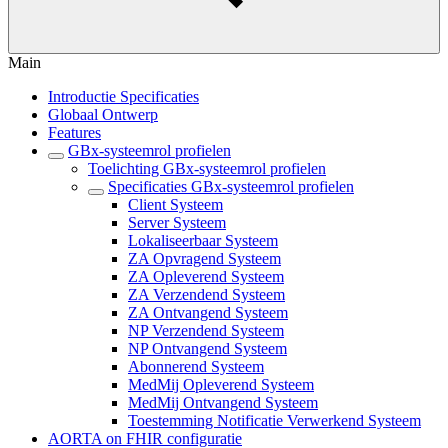
Main
Introductie Specificaties
Globaal Ontwerp
Features
GBx-systeemrol profielen
Toelichting GBx-systeemrol profielen
Specificaties GBx-systeemrol profielen
Client Systeem
Server Systeem
Lokaliseerbaar Systeem
ZA Opvragend Systeem
ZA Opleverend Systeem
ZA Verzendend Systeem
ZA Ontvangend Systeem
NP Verzendend Systeem
NP Ontvangend Systeem
Abonnerend Systeem
MedMij Opleverend Systeem
MedMij Ontvangend Systeem
Toestemming Notificatie Verwerkend Systeem
AORTA on FHIR configuratie