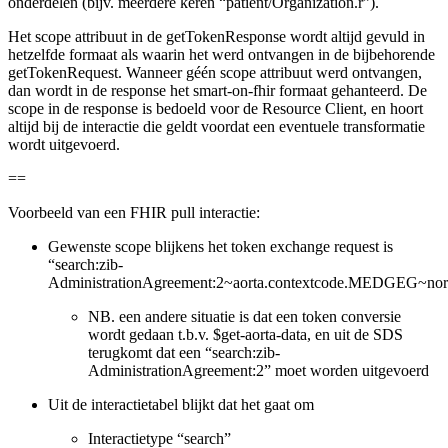
onderdelen (bijv. meerdere keren “patient/Organization.r”).
Het scope attribuut in de getTokenResponse wordt altijd gevuld in
hetzelfde formaat als waarin het werd ontvangen in de bijbehorende
getTokenRequest. Wanneer géén scope attribuut werd ontvangen,
dan wordt in de response het smart-on-fhir formaat gehanteerd. De
scope in de response is bedoeld voor de Resource Client, en hoort
altijd bij de interactie die geldt voordat een eventuele transformatie
wordt uitgevoerd.
==
Voorbeeld van een FHIR pull interactie:
Gewenste scope blijkens het token exchange request is
“search:zib-
AdministrationAgreement:2~aorta.contextcode.MEDGEG~nor
NB. een andere situatie is dat een token conversie
wordt gedaan t.b.v. $get-aorta-data, en uit de SDS
terugkomt dat een “search:zib-
AdministrationAgreement:2” moet worden uitgevoerd
Uit de interactietabel blijkt dat het gaat om
Interactietype “search”