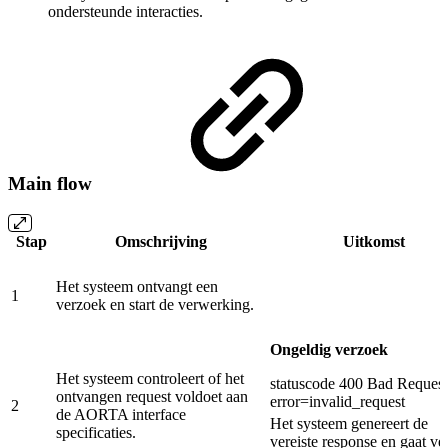
ondersteunde interacties.
Main flow
Stap
Omschrijving
Uitkomst
Het systeem ontvangt een
1
verzoek en start de verwerking.
Ongeldig verzoek
Het systeem controleert of het
statuscode 400 Bad Request
ontvangen request voldoet aan
error=invalid_request
2
de AORTA interface
Het systeem genereert de
specificaties.
vereiste response en gaat ve