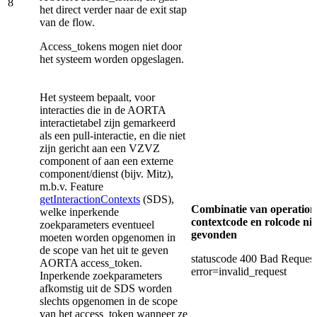
8
het direct verder naar de exit stap
van de flow.
Access_tokens mogen niet door
het systeem worden opgeslagen.
Het systeem bepaalt, voor
interacties die in de AORTA
interactietabel zijn gemarkeerd
als een pull-interactie, en die niet
zijn gericht aan een VZVZ
component of aan een externe
component/dienst (bijv. Mitz),
m.b.v. Feature
getInteractionContexts
(SDS),
Combinatie van operation
welke inperkende
contextcode en rolcode nie
zoekparameters eventueel
gevonden
moeten worden opgenomen in
de scope van het uit te geven
statuscode 400 Bad Request
AORTA access_token.
error=invalid_request
Inperkende zoekparameters
afkomstig uit de SDS worden
slechts opgenomen in de scope
van het access_token wanneer ze