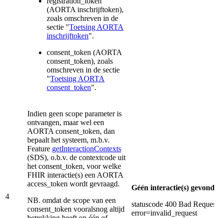
registration_token
(AORTA inschrijftoken),
zoals omschreven in de
sectie "
Toetsing AORTA
inschrijftoken
".
consent_token (AORTA
consent_token), zoals
omschreven in de sectie
"
Toetsing AORTA
consent_token
".
Indien geen scope parameter is
ontvangen, maar wel een
AORTA consent_token, dan
bepaalt het systeem, m.b.v.
Feature
getInteractionContexts
(SDS), o.b.v. de contextcode uit
het consent_token, voor welke
FHIR interactie(s) een AORTA
access_token wordt gevraagd.
Géén interactie(s) gevond
4
NB. omdat de scope van een
statuscode 400 Bad Request
consent_token vooralsnog altijd
error=invalid_request
betrekking heeft op één of