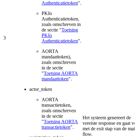
Authenticatietoken
".
PKIo
Authenticatietoken,
zoals omschreven in
de sectie "
Toetsing
PKIo
3
Authenticatietoken
".
AORTA
mandaattoken),
zoals omschreven
in de sectie
"
Toetsing AORTA
mandaattoken
".
actor_token
AORTA
transactietoken,
zoals omschreven
in de sectie
Het systeem genereert de
"
Toetsing AORTA
vereiste response en gaat ve
transactietoken
".
met de exit stap van de mai
flow.