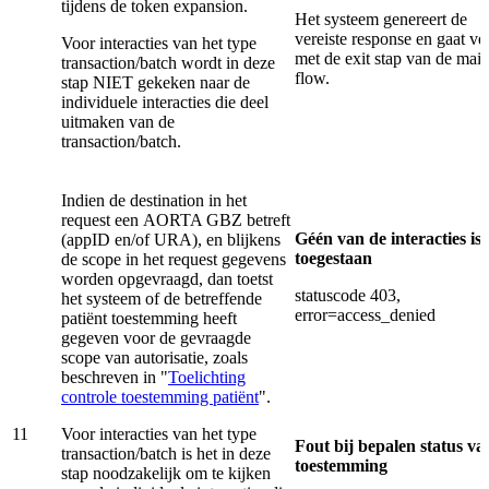
tijdens de token expansion.
Het systeem genereert de
vereiste response en gaat ve
Voor interacties van het type
met de exit stap van de mai
transaction/batch wordt in deze
flow.
stap NIET gekeken naar de
individuele interacties die deel
uitmaken van de
transaction/batch.
Indien de destination in het
request een AORTA GBZ betreft
Géén van de interacties is
(appID en/of URA), en blijkens
toegestaan
de scope in het request gegevens
worden opgevraagd, dan toetst
statuscode 403,
het systeem of de betreffende
error=access_denied
patiënt toestemming heeft
gegeven voor de gevraagde
scope van autorisatie, zoals
beschreven in "
Toelichting
controle toestemming patiënt
".
11
Voor interacties van het type
Fout bij bepalen status va
transaction/batch is het in deze
toestemming
stap noodzakelijk om te kijken