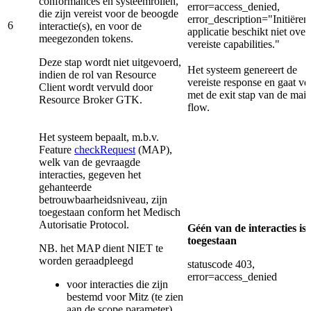
conformances en systeemrollen,
error=access_denied,
die zijn vereist voor de beoogde
error_description="Initiëren
6
interactie(s), en voor de
applicatie beschikt niet over
meegezonden tokens.
vereiste capabilities."
Deze stap wordt niet uitgevoerd,
Het systeem genereert de
indien de rol van Resource
vereiste response en gaat ve
Client wordt vervuld door
met de exit stap van de mai
Resource Broker GTK.
flow.
Het systeem bepaalt, m.b.v.
Feature
checkRequest
(MAP),
welk van de gevraagde
interacties, gegeven het
gehanteerde
betrouwbaarheidsniveau, zijn
toegestaan conform het Medisch
Autorisatie Protocol.
Géén van de interacties is
toegestaan
NB. het MAP dient NIET te
worden geraadpleegd
statuscode 403,
error=access_denied
voor interacties die zijn
bestemd voor Mitz (te zien
aan de scope parameter)