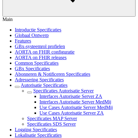
Main
Introductie Specificaties
Globaal Ontwerp
Features
GBx-systeemrol profielen
AORTA on FHIR configuratie
AORTA on FHIR releases
Common Specificaties
GBx Specificaties
Abonneren & Notificeren Specificaties
Adressering Specificaties
Autorisatie Specificaties
Specificaties Autorisatie Server
Interfaces Autorisatie Server ZA
Interfaces Autorisatie Server MedMij
Use Cases Autorisatie Server MedMij
Use Cases Autorisatie Server ZA
Specificaties MAP Server
Specificaties SDS Server
Logging Specificaties
Lokalisatie Specificaties