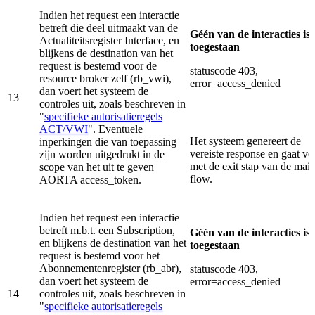
Indien het request een interactie
betreft die deel uitmaakt van de
Géén van de interacties is
Actualiteitsregister Interface, en
toegestaan
blijkens de destination van het
request is bestemd voor de
statuscode 403,
resource broker zelf (rb_vwi),
error=access_denied
dan voert het systeem de
13
controles uit, zoals beschreven in
"
specifieke autorisatieregels
ACT/VWI
". Eventuele
Het systeem genereert de
inperkingen die van toepassing
vereiste response en gaat ve
zijn worden uitgedrukt in de
met de exit stap van de mai
scope van het uit te geven
flow.
AORTA access_token.
Indien het request een interactie
betreft m.b.t. een Subscription,
Géén van de interacties is
en blijkens de destination van het
toegestaan
request is bestemd voor het
Abonnementenregister (rb_abr),
statuscode 403,
dan voert het systeem de
error=access_denied
14
controles uit, zoals beschreven in
"
specifieke autorisatieregels