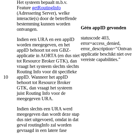
Het systeem bepaalt m.b.v.
Feature
getRoutingInfo
(Adressering Server), welke
interactie(s) door de betreffende
bestemming kunnen worden
Géén appID gevonden
ontvangen.
statuscode 403,
Indien een URA en een appID
error=access_denied,
worden meegegeven, en het
error_description="Ontvan
appID behoort tot een GBZ-
applicatie beschikt niet over
applicatie in AORTA (en dus niet
vereiste capabilities."
tot Resource Broker GTK), dan
vraagt het systeem slechts slechts
Routing Info voor dit specifieke
10
appID. Wanneer het appID
behoort tot Resource Broker
GTK, dan vraagt het systeem
juist Routing Info voor de
meegegeven URA.
Indien slechts een URA werd
meegegeven dan wordt deze stap
dus niet uitgevoerd, omdat in dat
geval routingInfo zal worden
gevraagd in een latere fase