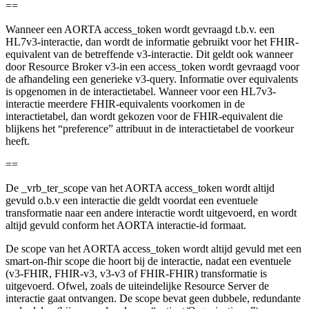
==
Wanneer een AORTA access_token wordt gevraagd t.b.v. een
HL7v3-interactie, dan wordt de informatie gebruikt voor het FHIR-
equivalent van de betreffende v3-interactie. Dit geldt ook wanneer
door Resource Broker v3-in een access_token wordt gevraagd voor
de afhandeling een generieke v3-query. Informatie over equivalents
is opgenomen in de interactietabel. Wanneer voor een HL7v3-
interactie meerdere FHIR-equivalents voorkomen in de
interactietabel, dan wordt gekozen voor de FHIR-equivalent die
blijkens het “preference” attribuut in de interactietabel de voorkeur
heeft.
==
De _vrb_ter_scope van het AORTA access_token wordt altijd
gevuld o.b.v een interactie die geldt voordat een eventuele
transformatie naar een andere interactie wordt uitgevoerd, en wordt
altijd gevuld conform het AORTA interactie-id formaat.
De scope van het AORTA access_token wordt altijd gevuld met een
smart-on-fhir scope die hoort bij de interactie, nadat een eventuele
(v3-FHIR, FHIR-v3, v3-v3 of FHIR-FHIR) transformatie is
uitgevoerd. Ofwel, zoals de uiteindelijke Resource Server de
interactie gaat ontvangen. De scope bevat geen dubbele, redundante