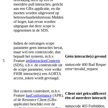
meerdere pull interacties, gericht
aan een GBx-applicatie, en die
moeten worden uitgevoerd op
betrouwbaarheidsniveau Midden
of hoger, kan ervan worden
uitgegaan dat deze scope is
opgenomen in de SDS.
Indien de ontvangen scope
parameter geen interacties bevat,
maar wel een contextcode, dan
bepaalt het systeem, m.b.v.
Géén interactie(s) gevond
5
Feature
getInteractionContexts
statuscode 400 Bad Request
(SDS), o.b.v. de contextcode uit
error=invalid_request
de scope parameter, voor welke
FHIR interactie(s) een AORTA
access_token wordt gevraagd.
Het systeem controleert, m.b.v.
Client niet gekwalificeerd
Feature
hasConformance
(APR),
één of meerdere interactie(
of de Resource Client (GBx-
applicatie) beschikt over de
statuscode 403 Forbidden,