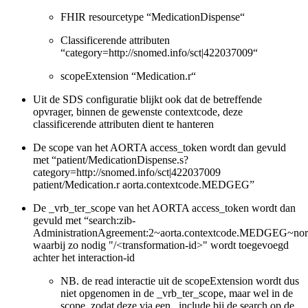
FHIR resourcetype “MedicationDispense“
Classificerende attributen
“category=http://snomed.info/sct|422037009“
scopeExtension “Medication.r“
Uit de SDS configuratie blijkt ook dat de betreffende
opvrager, binnen de gewenste contextcode, deze
classificerende attributen dient te hanteren
De scope van het AORTA access_token wordt dan gevuld
met “patient/MedicationDispense.s?
category=http://snomed.info/sct|422037009
patient/Medication.r aorta.contextcode.MEDGEG”
De _vrb_ter_scope van het AORTA access_token wordt dan
gevuld met “search:zib-
AdministrationAgreement:2~aorta.contextcode.MEDGEG~nor
waarbij zo nodig "/<transformation-id>" wordt toegevoegd
achter het interaction-id
NB. de read interactie uit de scopeExtension wordt dus
niet opgenomen in de _vrb_ter_scope, maar wel in de
scope, zodat deze via een _include bij de search op de