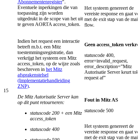
Abonnementenregister
".
Eventuele inperkingen die van
Het systeem genereert de
toepassing zijn worden
vereiste response en gaat ve
uitgedrukt in de scope van het uit
met de exit stap van de mai
te geven AORTA access_token.
flow.
Indien het request een interactie
Geen access_token verkre
betreft m.b.t. een Mitz
toestemmingsregistratie, dan
statuscode 400,
verkrijgt het systeem een Mitz
error=invalid_request,
access_token, op de wijze zoals
error_description=”Mitz
beschreven in
het Mitz
Autorisatie Server keurt tok
afsprakenstelsel
request af”
(Implementatiehandleiding
ZNP)
.
15
De Mitz Autorisatie Server kan
Fout in Mitz AS
op dit punt retourneren:
statuscode 500
statuscode 200 + een Mitz
access_token
Het systeem genereert de
statuscode 400
vereiste response en gaat ve
met de exit stap van de mai
statuscode 500