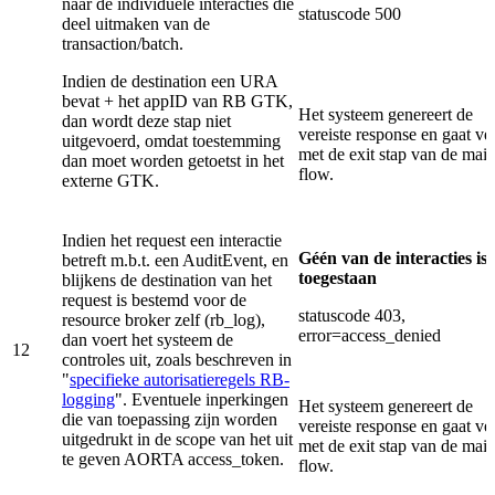
naar de individuele interacties die
statuscode 500
deel uitmaken van de
transaction/batch.
Indien de destination een URA
bevat + het appID van RB GTK,
Het systeem genereert de
dan wordt deze stap niet
vereiste response en gaat ve
uitgevoerd, omdat toestemming
met de exit stap van de mai
dan moet worden getoetst in het
flow.
externe GTK.
Indien het request een interactie
Géén van de interacties is
betreft m.b.t. een AuditEvent, en
toegestaan
blijkens de destination van het
request is bestemd voor de
statuscode 403,
resource broker zelf (rb_log),
error=access_denied
dan voert het systeem de
12
controles uit, zoals beschreven in
"
specifieke autorisatieregels RB-
logging
". Eventuele inperkingen
Het systeem genereert de
die van toepassing zijn worden
vereiste response en gaat ve
uitgedrukt in de scope van het uit
met de exit stap van de mai
te geven AORTA access_token.
flow.