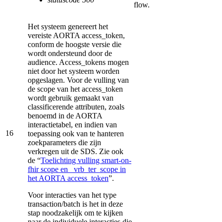
flow.
Het systeem genereert het
vereiste AORTA access_token,
conform de hoogste versie die
wordt ondersteund door de
audience. Access_tokens mogen
niet door het systeem worden
opgeslagen. Voor de vulling van
de scope van het access_token
wordt gebruik gemaakt van
classificerende attributen, zoals
benoemd in de AORTA
interactietabel, en indien van
16
toepassing ook van te hanteren
zoekparameters die zijn
verkregen uit de SDS. Zie ook
de “
Toelichting vulling smart-on-
fhir scope en _vrb_ter_scope in
het AORTA access_token
”.
Voor interacties van het type
transaction/batch is het in deze
stap noodzakelijk om te kijken
naar de individuele interacties die