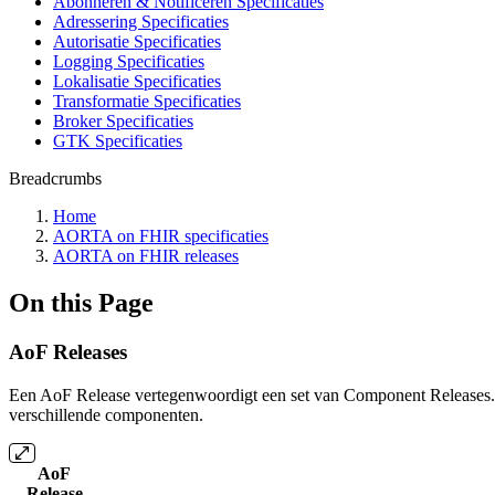
Abonneren & Notificeren Specificaties
Adressering Specificaties
Autorisatie Specificaties
Logging Specificaties
Lokalisatie Specificaties
Transformatie Specificaties
Broker Specificaties
GTK Specificaties
Breadcrumbs
Home
AORTA on FHIR specificaties
AORTA on FHIR releases
On this Page
AoF Releases
Een AoF Release vertegenwoordigt een set van Component Releases. M
verschillende componenten.
AoF
Release