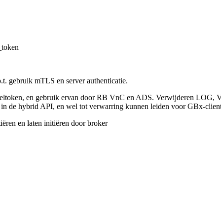
_token
b.t. gebruik mTLS en server authenticatie.
token, en gebruik ervan door RB VnC en ADS. Verwijderen LOG, VWI
t in de hybrid API, en wel tot verwarring kunnen leiden voor GBx-client
ëren en laten initiëren door broker