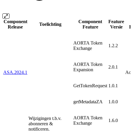
Component
Component
Feature
Toelichting
Release
Feature
Versie
R
AORTA Token
1.2.2
Exchange
AORTA Token
2.0.1
Expansion
ASA.2024.1
AoF
GetTokenRequest
1.0.1
getMetadataZA
1.0.0
AORTA Token
Wijzigingen t.b.v.
1.6.0
Exchange
abonneren &
notificeren.