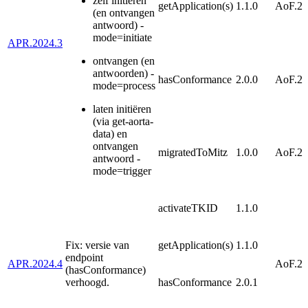
zelf initiëren
getApplication(s)
1.1.0
AoF.20
(en ontvangen
antwoord) -
mode=initiate
APR.2024.3
ontvangen (en
antwoorden) -
hasConformance
2.0.0
AoF.20
mode=process
laten initiëren
(via get-aorta-
data) en
ontvangen
migratedToMitz
1.0.0
AoF.20
antwoord -
mode=trigger
activateTKID
1.1.0
Fix: versie van
getApplication(s)
1.1.0
endpoint
APR.2024.4
AoF.20
(hasConformance)
verhoogd.
hasConformance
2.0.1