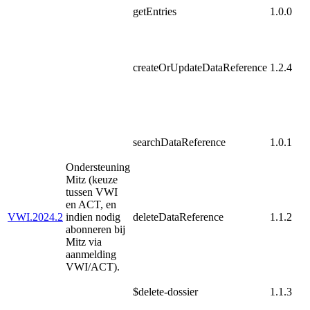
getEntries
1.0.0
createOrUpdateDataReference
1.2.4
searchDataReference
1.0.1
Ondersteuning
Mitz (keuze
tussen VWI
en ACT, en
VWI.2024.2
indien nodig
deleteDataReference
1.1.2
abonneren bij
Mitz via
aanmelding
VWI/ACT).
$delete-dossier
1.1.3