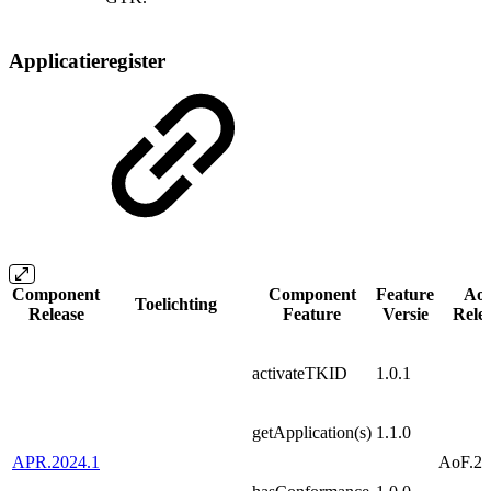
Applicatieregister
Component
Component
Feature
Ao
Toelichting
Release
Feature
Versie
Rele
activateTKID
1.0.1
getApplication(s)
1.1.0
APR.2024.1
AoF.20