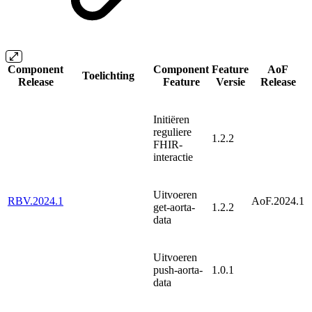
Component
Component
Feature
AoF
Toelichting
Release
Feature
Versie
Release
Initiëren
reguliere
1.2.2
FHIR-
interactie
Uitvoeren
RBV.2024.1
AoF.2024.1
get-aorta-
1.2.2
data
Uitvoeren
push-aorta-
1.0.1
data