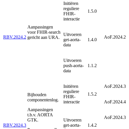
Initiëren
reguliere
1.5.0
FHIR-
interactie
Aanpassingen
voor FHIR-search
Uitvoeren
RBV.2024.2
AoF.2024.2
gericht aan URA.
get-aorta-
1.4.0
data
Uitvoeren
push-aorta-
1.1.2
data
Initiëren
AoF.2024.3
reguliere
1.5.2
Bijhouden
FHIR-
componentenlog.
interactie
AoF.2024.4
Aanpassingen
t.b.v. AORTA
AoF.2024.3
GTK.
Uitvoeren
RBV.2024.3
get-aorta-
1.4.2