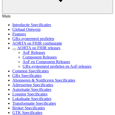
Main
Introductie Specificaties
Globaal Ontwerp
Features
GBx-systeemrol profielen
AORTA on FHIR configuratie
AORTA on FHIR releases
AoF Releases
Component Releases
AoF en Component Releases
GBx-systeemrol profielen en AoF-releases
Common Specificaties
GBx Specificaties
Abonneren & Notificeren Specificaties
Adressering Specificaties
Autorisatie Specificaties
Logging Specificaties
Lokalisatie Specificaties
Transformatie Specificaties
Broker Specificaties
GTK Specificaties