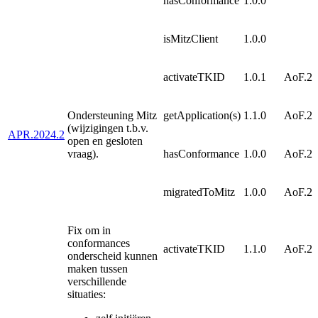
hasConformance
1.0.0
isMitzClient
1.0.0
activateTKID
1.0.1
AoF.20
Ondersteuning Mitz
getApplication(s)
1.1.0
AoF.20
(wijzigingen t.b.v.
APR.2024.2
open en gesloten
vraag).
hasConformance
1.0.0
AoF.20
migratedToMitz
1.0.0
AoF.20
Fix om in
conformances
activateTKID
1.1.0
AoF.20
onderscheid kunnen
maken tussen
verschillende
situaties: