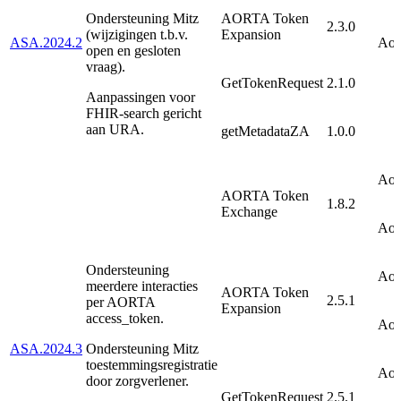
Ondersteuning Mitz
AORTA Token
2.3.0
(wijzigingen t.b.v.
Expansion
ASA.2024.2
AoF
open en gesloten
vraag).
GetTokenRequest
2.1.0
Aanpassingen voor
FHIR-search gericht
aan URA.
getMetadataZA
1.0.0
AoF
AORTA Token
1.8.2
Exchange
AoF
Ondersteuning
AoF
meerdere interacties
AORTA Token
2.5.1
per AORTA
Expansion
access_token.
AoF
ASA.2024.3
Ondersteuning Mitz
toestemmingsregistratie
AoF
door zorgverlener.
GetTokenRequest
2.5.1