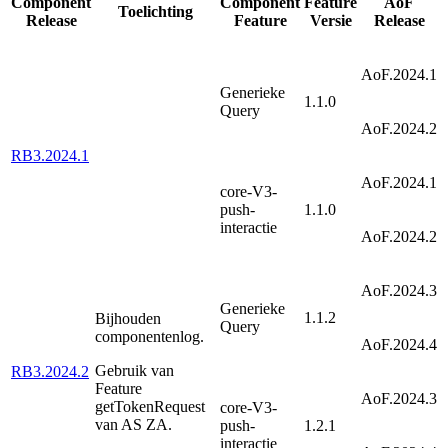
Component
Component
Feature
AoF
Toelichting
Release
Feature
Versie
Release
AoF.2024.1
Generieke
1.1.0
Query
AoF.2024.2
RB3.2024.1
AoF.2024.1
core-V3-
push-
1.1.0
interactie
AoF.2024.2
AoF.2024.3
Generieke
1.1.2
Bijhouden
Query
componentenlog.
AoF.2024.4
Gebruik van
RB3.2024.2
Feature
AoF.2024.3
getTokenRequest
core-V3-
van AS ZA.
push-
1.2.1
interactie