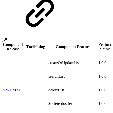
Component
Feature
Toelichting
Component Feature
Release
Versie
createOrUpdateList
1.0.0
searchList
1.0.0
VWI.2024.1
deleteList
1.0.0
$delete-dossier
1.0.0