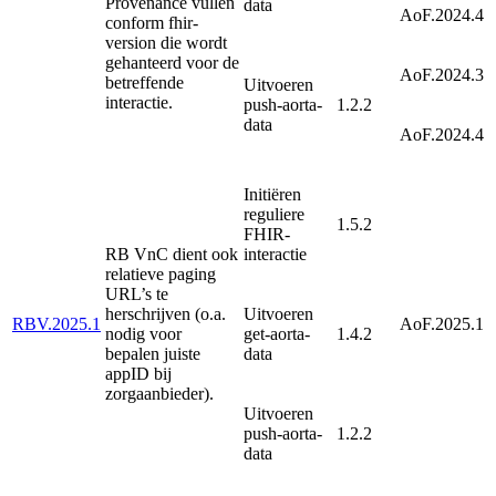
Provenance vullen
data
AoF.2024.4
conform fhir-
version die wordt
gehanteerd voor de
AoF.2024.3
betreffende
Uitvoeren
interactie.
push-aorta-
1.2.2
data
AoF.2024.4
Initiëren
reguliere
1.5.2
FHIR-
RB VnC dient ook
interactie
relatieve paging
URL’s te
herschrijven (o.a.
Uitvoeren
RBV.2025.1
AoF.2025.1
nodig voor
get-aorta-
1.4.2
bepalen juiste
data
appID bij
zorgaanbieder).
Uitvoeren
push-aorta-
1.2.2
data