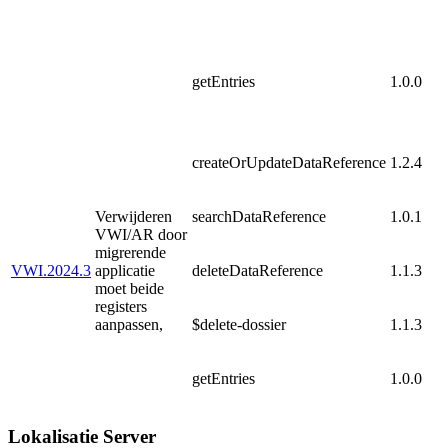
getEntries
1.0.0
createOrUpdateDataReference
1.2.4
Verwijderen
searchDataReference
1.0.1
VWI/AR door
migrerende
VWI.2024.3
applicatie
deleteDataReference
1.1.3
moet beide
registers
aanpassen,
$delete-dossier
1.1.3
getEntries
1.0.0
Lokalisatie Server