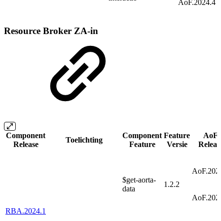
AoF.2024.4
Resource Broker ZA-in
Component
Component
Feature
AoF
Toelichting
Release
Feature
Versie
Releas
AoF.202
$get-aorta-
1.2.2
data
AoF.202
RBA.2024.1