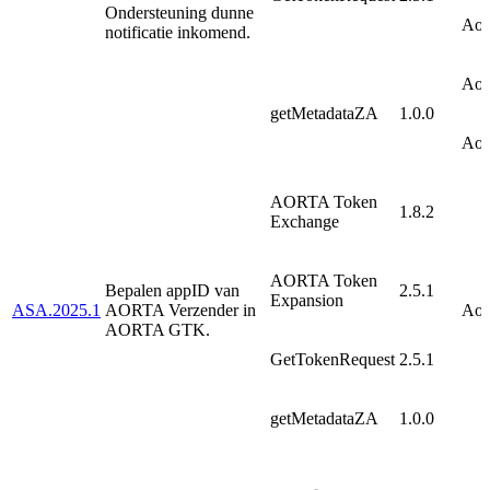
Ondersteuning dunne
AoF
notificatie inkomend.
AoF
getMetadataZA
1.0.0
AoF
AORTA Token
1.8.2
Exchange
AORTA Token
Bepalen appID van
2.5.1
Expansion
ASA.2025.1
AORTA Verzender in
AoF
AORTA GTK.
GetTokenRequest
2.5.1
getMetadataZA
1.0.0