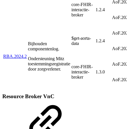
AoF.202
core-FHIR-
interactie-
1.2.4
broker
AoF.202
AoF.202
$get-aorta-
1.2.4
data
Bijhouden
AoF.202
componentenlog.
RBA.2024.2
Ondersteuning Mitz
toestemmingsregistratie
AoF.202
core-FHIR-
door zorgverlener.
interactie-
1.3.0
broker
AoF.202
Resource Broker VnC