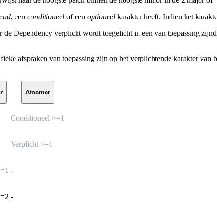
rwijst naar de hoogste patch binnen de hoogste minor in de 2 major of 
tend
, een
conditioneel
of een
optioneel
karakter heeft. Indien het karakte
er de Dependency verplicht wordt toegelicht in een van toepassing zij
e afspraken van toepassing zijn op het verplichtende karakter van b
r
Afnemer
Conditioneel >=1
Verplicht >=1
>=1
-
>=2
-