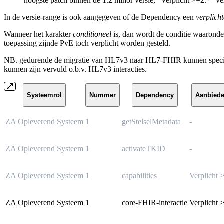
hoogste patch binnen de 1.2 minor versie, “Verplicht >=2.*” ve
In de versie-range is ook aangegeven of de Dependency een
verplich
Wanneer het karakter
conditioneel
is, dan wordt de conditie waarond
toepassing zijnde PvE toch verplicht worden gesteld.
NB. gedurende de migratie van HL7v3 naar HL7-FHIR kunnen specifiek
kunnen zijn vervuld o.b.v. HL7v3 interacties.
Systeemrol
Nummer
Dependency
Aanbiede
ZA Opleverend Systeem
1
getStelselMetadata
-
ZA Opleverend Systeem
1
activateTKID
-
ZA Opleverend Systeem
1
capabilities
Verplicht 
ZA Opleverend Systeem
1
core-FHIR-interactie
Verplicht 