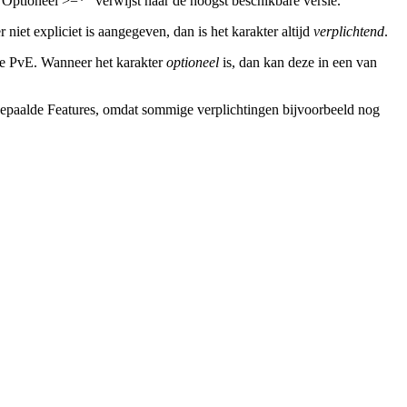
“Optioneel >=*” verwijst naar de hoogst beschikbare versie.
r niet expliciet is aangegeven, dan is het karakter altijd
verplichtend
.
nde PvE. Wanneer het karakter
optioneel
is, dan kan deze in een van
epaalde Features, omdat sommige verplichtingen bijvoorbeeld nog