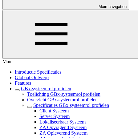
Main navigation
Main
Introductie Specificaties
Globaal Ontwerp
Features
GBx-systeemrol profielen
Toelichting GBx-systeemrol profielen
Overzicht GBx-systeemrol profielen
Specificaties GBx-systeemrol profielen
Client Systeem
Server Systeem
Lokaliseerbaar Systeem
ZA Opvragend Systeem
ZA Opleverend Systeem