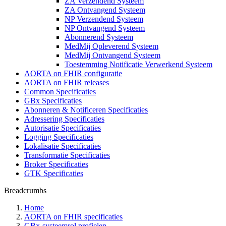
ZA Verzendend Systeem
ZA Ontvangend Systeem
NP Verzendend Systeem
NP Ontvangend Systeem
Abonnerend Systeem
MedMij Opleverend Systeem
MedMij Ontvangend Systeem
Toestemming Notificatie Verwerkend Systeem
AORTA on FHIR configuratie
AORTA on FHIR releases
Common Specificaties
GBx Specificaties
Abonneren & Notificeren Specificaties
Adressering Specificaties
Autorisatie Specificaties
Logging Specificaties
Lokalisatie Specificaties
Transformatie Specificaties
Broker Specificaties
GTK Specificaties
Breadcrumbs
Home
AORTA on FHIR specificaties
GBx-systeemrol profielen