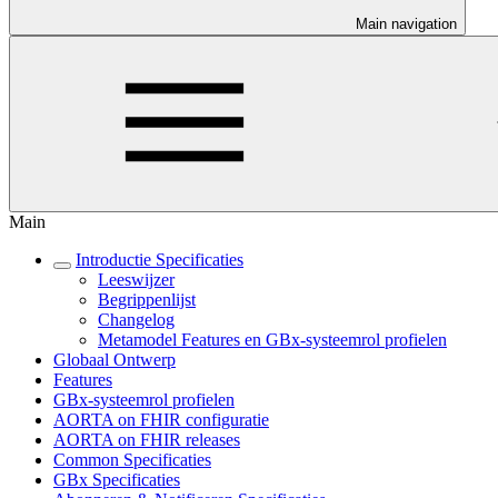
Main navigation
Main
Introductie Specificaties
Leeswijzer
Begrippenlijst
Changelog
Metamodel Features en GBx-systeemrol profielen
Globaal Ontwerp
Features
GBx-systeemrol profielen
AORTA on FHIR configuratie
AORTA on FHIR releases
Common Specificaties
GBx Specificaties