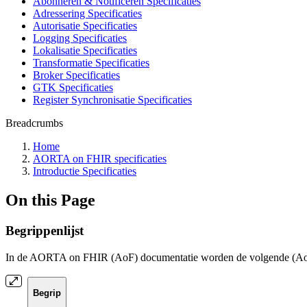
Abonneren & Notificeren Specificaties
Adressering Specificaties
Autorisatie Specificaties
Logging Specificaties
Lokalisatie Specificaties
Transformatie Specificaties
Broker Specificaties
GTK Specificaties
Register Synchronisatie Specificaties
Breadcrumbs
Home
AORTA on FHIR specificaties
Introductie Specificaties
On this Page
Begrippenlijst
In de AORTA on FHIR (AoF) documentatie worden de volgende (AoF-
Begrip