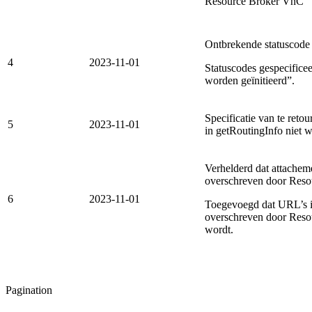
Resource Broker VnC
Ontbrekende statuscode 
4
2023-11-01
Statuscodes gespecificee
worden geïnitieerd”.
Specificatie van te reto
5
2023-11-01
in getRoutingInfo niet 
Verhelderd dat attachem
overschreven door Res
6
2023-11-01
Toegevoegd dat URL’s i
overschreven door Resou
wordt.
Pagination