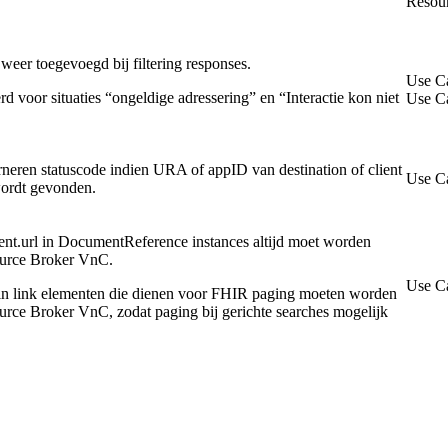
Resou
weer toegevoegd bij filtering responses.
Use C
rd voor situaties “ongeldige adressering” en “Interactie kon niet
Use C
urneren statuscode indien URA of appID van destination of client
Use Ca
wordt gevonden.
ent.url in DocumentReference instances altijd moet worden
ource Broker VnC.
Use C
n link elementen die dienen voor FHIR paging moeten worden
rce Broker VnC, zodat paging bij gerichte searches mogelijk