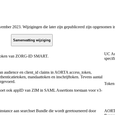
vember 2023. Wijzigingen die later zijn gepubliceerd zijn opgenomen i
Samenvatting wijziging
UC Aut
jftoken van ZORG-ID SMART.
specifi
van audience en client_id claims in AORTA access_token,
thenticatietoken, mandaattoken en inschrijftoken. Tevens aantal
rgevoerd.
Token 
moet ook appID van ZIM in SAML Assertions toestaan voor v3-
stance aan searchset Bundle die wordt geretourneerd door
AORTA