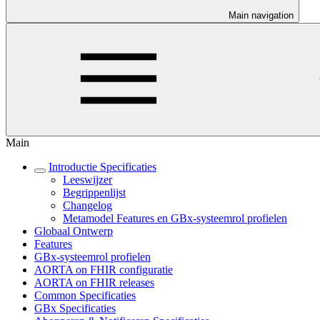
Main navigation
Main
Introductie Specificaties
Leeswijzer
Begrippenlijst
Changelog
Metamodel Features en GBx-systeemrol profielen
Globaal Ontwerp
Features
GBx-systeemrol profielen
AORTA on FHIR configuratie
AORTA on FHIR releases
Common Specificaties
GBx Specificaties