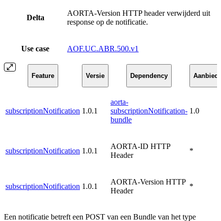
AORTA-Version HTTP header verwijderd uit
Delta
response op de notificatie.
Use case
AOF.UC.ABR.500.v1
Feature
Versie
Dependency
Aanbiede
aorta-
subscriptionNotification
1.0.1
subscriptionNotification-
1.0
bundle
AORTA-ID HTTP
subscriptionNotification
1.0.1
*
Header
AORTA-Version HTTP
subscriptionNotification
1.0.1
*
Header
Een notificatie betreft een POST van een Bundle van het type