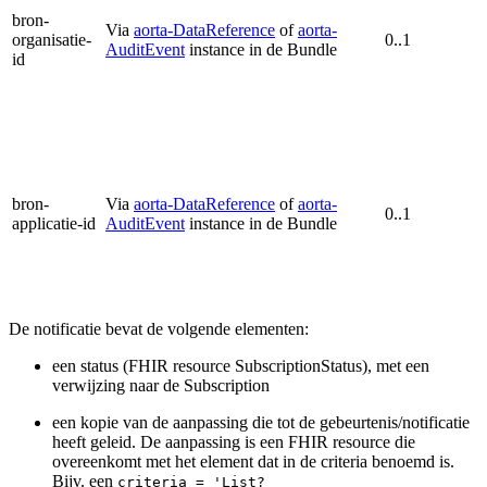
bron-
Via
aorta-DataReference
of
aorta-
organisatie-
0..1
AuditEvent
instance in de Bundle
id
bron-
Via
aorta-DataReference
of
aorta-
0..1
applicatie-id
AuditEvent
instance in de Bundle
De notificatie bevat de volgende elementen:
een status (FHIR resource SubscriptionStatus), met een
verwijzing naar de Subscription
een kopie van de aanpassing die tot de gebeurtenis/notificatie
heeft geleid. De aanpassing is een FHIR resource die
overeenkomt met het element dat in de criteria benoemd is.
Bijv. een
criteria = 'List?