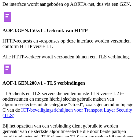
De interface wordt aangeboden op AORTA-net, dus via een GZN.
AOF-I.GEN.150.v1 - Gebruik van HTTP
HTTP-requests en -responses op deze interface worden verzonden
conform HTTP versie 1.1.
Alle HTTP-verkeer wordt verzonden binnen een TLS verbinding.
AOF-I.GEN.200.v1 - TLS verbindingen
TLS clients en TLS servers dienen tenminste TLS versie 1.2 te
ondersteunen en mogen hierbij slechts gebruik maken van
algoritmeselecties uit de categorie "Goed", zoals genoemd in bijlage
C van de
ICT-beveiligingsrichtlijnen voor Transport Layer Security
(TLS)
.
Bij het opzetten van een verbinding dient gebruik te worden
gemaakt van de sterkste algoritmeselectie die door beide partijen
wordt ondersteund. TLS clients en TLS servers maken bij voorkeur