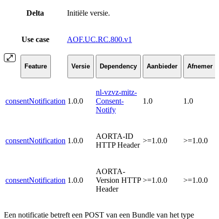
Delta
Initiële versie.
Use case
AOF.UC.RC.800.v1
Feature
Versie
Dependency
Aanbieder
Afnemer
nl-vzvz-mitz-
consentNotification
1.0.0
Consent-
1.0
1.0
Notify
AORTA-ID
consentNotification
1.0.0
>=1.0.0
>=1.0.0
HTTP Header
AORTA-
consentNotification
1.0.0
Version HTTP
>=1.0.0
>=1.0.0
Header
Een notificatie betreft een POST van een Bundle van het type