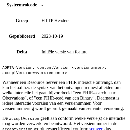
Systeemrolcode
-
Groep
HTTP Headers
Gepubliceerd
2023-10-19
Delta
Initiële versie van feature.
AORTA-Version: contentVersion=<versienummer>;
acceptVersion=<versienummer>
Wanneer een Resource Server een FHIR interactie ontvangt, dan
kan het a.d.h.v. de syntax van het ontvangen request afleiden om
welke interactie het gaat, bijvoorbeeld "een FHIR-search naar
Obervations", of "een FHIR-read van een Binary". Daarnaast is
iedere interactie voorzien van een versienummer. Voor
versienummering wordt gebruik gemaakt van semantic versioning.
De
geeft aan conform welke versie(s) de interactie
acceptVersion
mag worden verwerkt en beantwoord. Het versienummer in de
wordt gespecificeerd conform
semver
, dus
acceptVersion