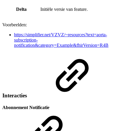
Delta
Initiële versie van feature.
Voorbeelden:
https://simplifier.net/VZVZ/~resources?text=aorta-
subscription-
notification&category=Example&fhirVersion=R4B
Interacties
Abonnement Notificatie