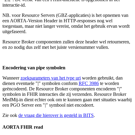
interactie-id.
NB. voor Resource Servers (GBZ-applicaties) is het opnemen van
een AORTA-Version Header in HTTP-responses nog wel
toegestaan, maar niet langer vereist, omdat het gebruik ervan wordt
uitgefaseerd.
Resource Broker componenten zullen deze header wel retourneren,
en zo nodig dus zelf met het juiste versienummer vullen.
Encodering van pipe symbolen
Wanneer
zoekparameters van het type uri
worden gebruikt, dan
dienen eventuele "|" symbolen conform
RFC 3986
te worden
geëncodeerd. De Resource Broker componenten encoderen "|"
symbolen in FHIR interacties die zij verzenden. Resource Broker
MedMij-in dient echter ook om te kunnen gaan met situaties waarbij
een PGO Server een "|" symbool niet encodeert.
Zie ook
de vraag die hierover is gesteld in BITS
.
AORTA FHIR read