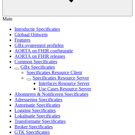
Main
Introductie Specificaties
Globaal Ontwerp
Features
GBx-systeemrol profielen
AORTA on FHIR configuratie
AORTA on FHIR releases
Common Specificaties
GBx Specificaties
Specificaties Resource Client
Specificaties Resource Server
Interfaces Resource Server
Use Cases Resource Server
Abonneren & Notificeren Specificaties
Adressering Specificaties
Autorisatie Specificaties
Logging Specificaties
Lokalisatie Specificaties
Transformatie Specificaties
Broker Specificaties
GTK Specificaties