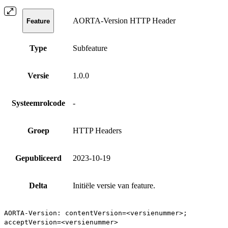
AORTA-Version HTTP Header
Feature
Type
Subfeature
Versie
1.0.0
Systeemrolcode
-
Groep
HTTP Headers
Gepubliceerd
2023-10-19
Delta
Initiële versie van feature.
AORTA-Version: contentVersion=<versienummer>;
acceptVersion=<versienummer>