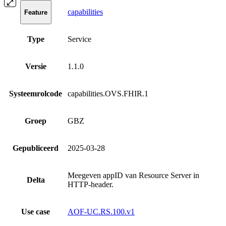
capabilities
Feature
Type
Service
Versie
1.1.0
Systeemrolcode
capabilities.OVS.FHIR.1
Groep
GBZ
Gepubliceerd
2025-03-28
Meegeven appID van Resource Server in
Delta
HTTP-header.
Use case
AOF-UC.RS.100.v1