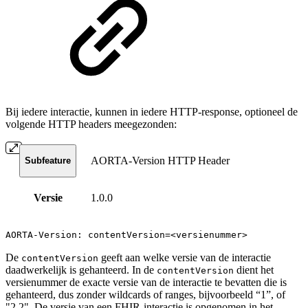
Bij iedere interactie, kunnen in iedere HTTP-response, optioneel de
volgende HTTP headers meegezonden:
AORTA-Version HTTP Header
Subfeature
Versie
1.0.0
AORTA-Version: contentVersion=<versienummer>
De
geeft aan welke versie van de interactie
contentVersion
daadwerkelijk is gehanteerd. In de
dient het
contentVersion
versienummer de exacte versie van de interactie te bevatten die is
gehanteerd, dus zonder wildcards of ranges, bijvoorbeeld “1”, of
"2.2". De versie van een FHIR-interactie is opgenomen in het