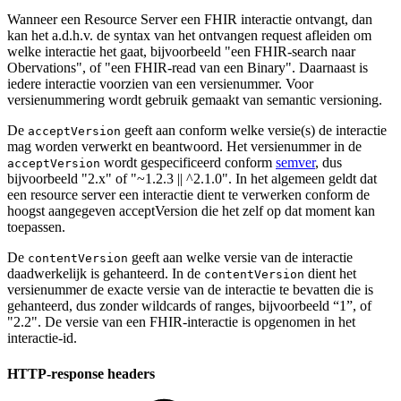
Wanneer een Resource Server een FHIR interactie ontvangt, dan
kan het a.d.h.v. de syntax van het ontvangen request afleiden om
welke interactie het gaat, bijvoorbeeld "een FHIR-search naar
Obervations", of "een FHIR-read van een Binary". Daarnaast is
iedere interactie voorzien van een versienummer. Voor
versienummering wordt gebruik gemaakt van semantic versioning.
De
geeft aan conform welke versie(s) de interactie
acceptVersion
mag worden verwerkt en beantwoord. Het versienummer in de
wordt gespecificeerd conform
semver
, dus
acceptVersion
bijvoorbeeld "2.x" of "~1.2.3 || ^2.1.0". In het algemeen geldt dat
een resource server een interactie dient te verwerken conform de
hoogst aangegeven acceptVersion die het zelf op dat moment kan
toepassen.
De
geeft aan welke versie van de interactie
contentVersion
daadwerkelijk is gehanteerd. In de
dient het
contentVersion
versienummer de exacte versie van de interactie te bevatten die is
gehanteerd, dus zonder wildcards of ranges, bijvoorbeeld “1”, of
"2.2". De versie van een FHIR-interactie is opgenomen in het
interactie-id.
HTTP-response headers