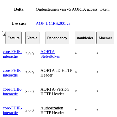
Delta
Ondersteunen van v5 AORTA access_token.
Use case
AOF-UC.RS.200.v2
Feature
Versie
Dependency
Aanbieder
Afnemer
core-FHIR-
AORTA
3.0.0
*
*
interactie
Stelseltoken
core-FHIR-
AORTA-ID HTTP
3.0.0
*
*
interactie
Header
core-FHIR-
AORTA-Version
3.0.0
*
*
interactie
HTTP Header
core-FHIR-
Authorization
3.0.0
*
*
interactie
HTTP Header