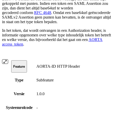
gekoppeld met punten. Indien een token een SAML Assertion zou
zijn, dan dient het altijd base64url te worden
gecodeerd conform
RFC 4648
. Omdat een base64url geëncodeerde
SAMLv2 Assertion geen punten kan bevatten, is de ontvanger altijd
in staat om het type token bepalen.
In het token, dat wordt ontvangen in een Authorization header, is
informatie opgenomen over welke type inhoudelijk token het betreft
en welke versie, dus bijvoorbeeld dat het gaat om een
AORTA
access_token
.
AORTA-ID HTTP Header
Feature
Type
Subfeature
Versie
1.0.0
Systeemrolcode
-