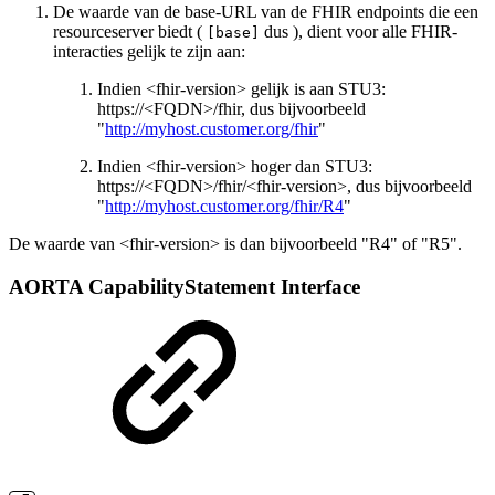
De waarde van de base-URL van de FHIR endpoints die een
resourceserver biedt (
dus ), dient voor alle FHIR-
[base]
interacties gelijk te zijn aan:
Indien <fhir-version> gelijk is aan STU3:
https://<FQDN>/fhir, dus bijvoorbeeld
"
http://myhost.customer.org/fhir
"
Indien <fhir-version> hoger dan STU3:
https://<FQDN>/fhir/<fhir-version>, dus bijvoorbeeld
"
http://myhost.customer.org/fhir/R4
"
De waarde van <fhir-version> is dan bijvoorbeeld "R4" of "R5".
AORTA CapabilityStatement Interface