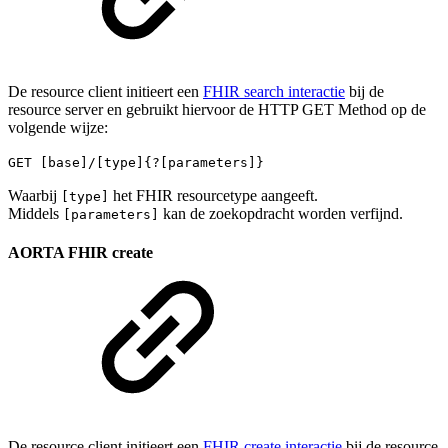
De resource client initieert een
FHIR search interactie
bij de
resource server en gebruikt hiervoor de HTTP GET Method op de
volgende wijze:
GET [base]/[type]{?[parameters]}
Waarbij
het FHIR resourcetype aangeeft.
[type]
Middels
kan de zoekopdracht worden verfijnd.
[parameters]
AORTA FHIR create
De resource client initieert een
FHIR create interactie
bij de resource