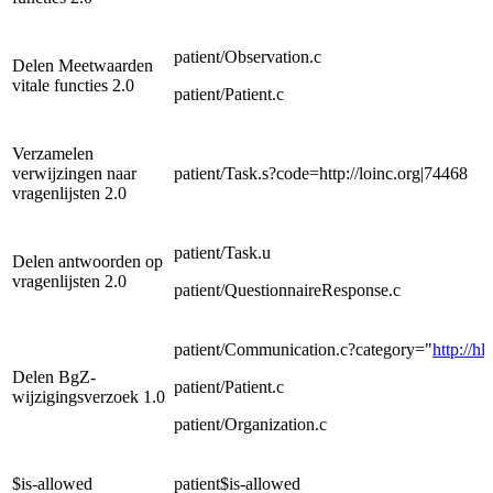
patient/Observation.c
Delen Meetwaarden
vitale functies 2.0
patient/Patient.c
Verzamelen
verwijzingen naar
patient/Task.s?code=http://loinc.org|74468
vragenlijsten 2.0
patient/Task.u
Delen antwoorden op
vragenlijsten 2.0
patient/QuestionnaireResponse.c
patient/Communication.c?category="
http://h
Delen BgZ-
patient/Patient.c
wijzigingsverzoek 1.0
patient/Organization.c
$is-allowed
patient$is-allowed