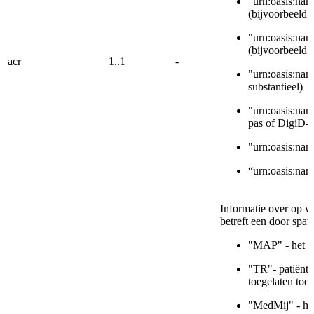
"urn:oasis:na
(bijvoorbeeld 
"urn:oasis:na
(bijvoorbeeld
acr
1..1
-
"urn:oasis:nam
substantieel)
"urn:oasis:na
pas of DigiD-
"urn:oasis:nam
“urn:oasis:nam
Informatie over op w
betreft een door spat
"MAP" - het Me
"TR"- patiënt 
toegelaten toe
"MedMij" - het