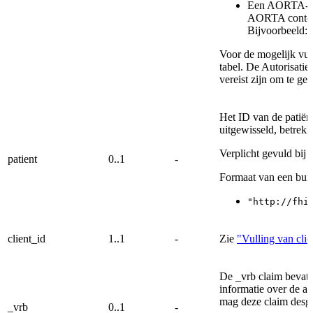
Een AORTA-spe
AORTA context
Bijvoorbeeld:
Voor de mogelijk vull
tabel. De Autorisatie
vereist zijn om te gev
Het ID van de patiën
uitgewisseld, betrek
Verplicht gevuld bij 
patient
0..1
-
Formaat van een bur
"http://fhi
client_id
1..1
-
Zie
"Vulling van clie
De _vrb claim bevat,
informatie over de af
mag deze claim desg
_vrb
0..1
-