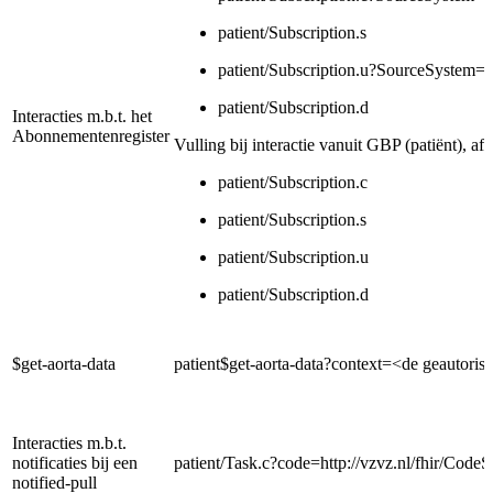
patient/Subscription.s
patient/Subscription.u?SourceSystem=
patient/Subscription.d
Interacties m.b.t. het
Abonnementenregister
Vulling bij interactie vanuit GBP (patiënt), af
patient/Subscription.c
patient/Subscription.s
patient/Subscription.u
patient/Subscription.d
$get-aorta-data
patient$get-aorta-data?context=<de geautoris
Interacties m.b.t.
notificaties bij een
patient/Task.c?code=http://vzvz.nl/fhir/CodeS
notified-pull