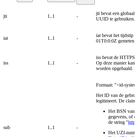
jti bevat een globaa
jti
1..1
-
UUID te gebruiken.
iat bevat het tijdstip
iat
1..1
-
01T0:0:0Z gemeten 
iss bevat de HTTPS-U
iss
1..1
-
Op deze manier kan au
worden opgehaald.
Formaat: "<id-syste
Het ID van de gebruik
legitimeert. De claim
Het BSN van de 
gegevens, of d
de string "
http
sub
1..1
-
Het UZI-nummer