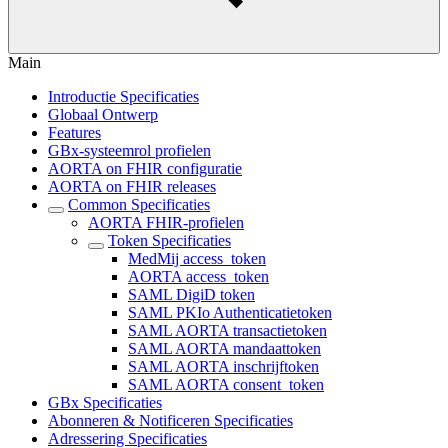
Main
Introductie Specificaties
Globaal Ontwerp
Features
GBx-systeemrol profielen
AORTA on FHIR configuratie
AORTA on FHIR releases
Common Specificaties
AORTA FHIR-profielen
Token Specificaties
MedMij access_token
AORTA access_token
SAML DigiD token
SAML PKIo Authenticatietoken
SAML AORTA transactietoken
SAML AORTA mandaattoken
SAML AORTA inschrijftoken
SAML AORTA consent_token
GBx Specificaties
Abonneren & Notificeren Specificaties
Adressering Specificaties