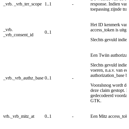
_vrb. _vrb_ter_scope
1..1
-
response. Indien van 
toepassing zijnde tra
Het ID kenmerk van
_vrb.
access_token is uitg
0..1
_vrb_consent_id
Slechts gevuld indie
Een Twiin authoriza
Slechts gevuld indie
voeren, n.a.v. van e
authorization_base be
_vrb._vrb_authz_base
0..1
-
Vooralsnog wordt de
deze claim gestopt.
gedecodeerd voordat 
GTK.
vrb._vrb_mitz_at
0..1
-
Een Mitz access_tok