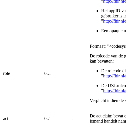
"
http://fhir.nl
Het appID van 
gebruiker is in
"
http://fhir.n
Een opaque use
Formaat: "<codesys
De rolcode van de geb
kan bevatten:
De rolcode die
role
0..1
-
"
http://fhir.n
De UZI-rolcode
"
http://fhir.n
Verplicht indien de 
De act claim bevat e
act
0..1
-
iemand handelt name