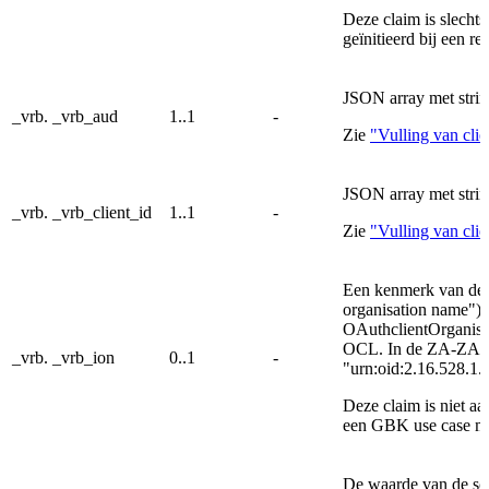
Deze claim is slecht
geïnitieerd bij een re
JSON array met strin
_vrb. _vrb_aud
1..1
-
Zie
"Vulling van clie
JSON array met strin
_vrb. _vrb_client_id
1..1
-
Zie
"Vulling van clie
Een kenmerk van de or
organisation name").
OAuthclientOrganisa
OCL. In de ZA-ZA us
_vrb. _vrb_ion
0..1
-
"urn:oid:2.16.528.1
Deze claim is niet a
een GBK use case m
De waarde van de sco