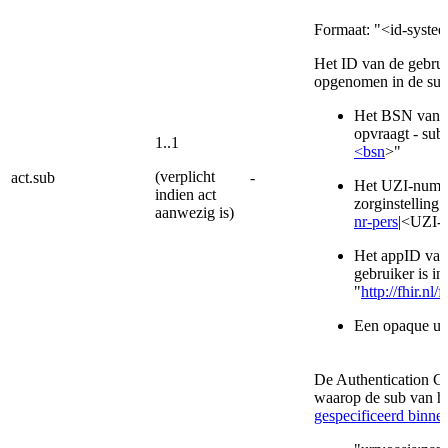
Formaat: "<id-syste
Het ID van de gebrui
opgenomen in de sub 
Het BSN van e
opvraagt - sub 
1..1
<bsn
>"
(verplicht
act.sub
-
Het UZI-numme
indien act
zorginstelling 
aanwezig is)
nr-pers
|<UZI-
Het appID van 
gebruiker is in
"
http://fhir.n
Een opaque use
De Authentication Co
waarop de sub van he
gespecificeerd bin