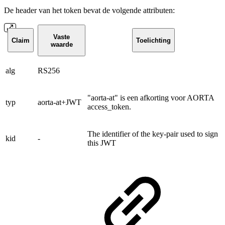
De header van het token bevat de volgende attributen:
Vaste
Claim
Toelichting
waarde
alg
RS256
"aorta-at" is een afkorting voor AORTA
typ
aorta-at+JWT
access_token.
The identifier of the key-pair used to sign
kid
-
this JWT