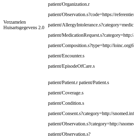
patient/Organization.r
patient/Observation.s?code=https://referentie
Verzamelen
patient/AllergyIntolerance.s?category=medica
Huisartsgegevens 2.0
patient/MedicationRequest.s?category=http:/
patient/Composition.s?type=http://loinc.org|6
patient/Encounter.s
patient/EpisodeOfCare.s
patient/Patient.r patient/Patient.s
patient/Coverage.s
patient/Condition.s
patient/Consent.s?category=http://snomed.in
patient/Observation.s?category=http://snomed
patient/Observation.s?