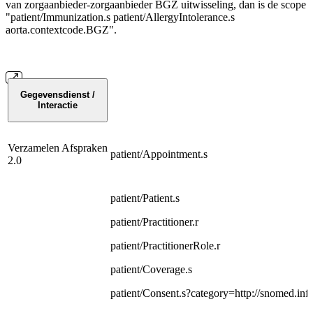
van zorgaanbieder-zorgaanbieder BGZ uitwisseling, dan is de scope
"patient/Immunization.s patient/AllergyIntolerance.s
aorta.contextcode.BGZ".
Gegevensdienst /
Interactie
Verzamelen Afspraken
patient/Appointment.s
2.0
patient/Patient.s
patient/Practitioner.r
patient/PractitionerRole.r
patient/Coverage.s
patient/Consent.s?category=http://snomed.in