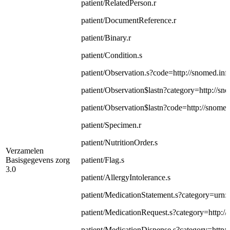
patient/RelatedPerson.r
patient/DocumentReference.r
patient/Binary.r
patient/Condition.s
patient/Observation.s?code=http://snomed.inf
patient/Observation$lastn?category=http://sn
patient/Observation$lastn?code=http://snomed
patient/Specimen.r
patient/NutritionOrder.s
Verzamelen
Basisgegevens zorg
patient/Flag.s
3.0
patient/AllergyIntolerance.s
patient/MedicationStatement.s?category=urn:o
patient/MedicationRequest.s?category=http:/
patient/MedicationDispense.s?category=http: