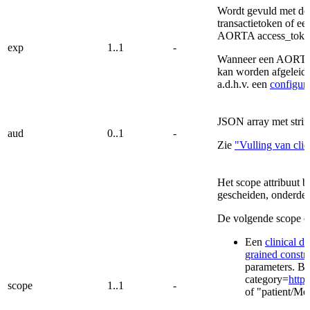
Wordt gevuld met de
transactietoken of e
AORTA access_token
exp
1..1
-
Wanneer een AORTA a
kan worden afgeleid 
a.d.h.v. een
configur
JSON array met strin
aud
0..1
-
Zie
"Vulling van clie
Het scope attribuut b
gescheiden, onderdel
De volgende scope on
Een
clinical 
grained constra
parameters. Bi
category=
http
scope
1..1
-
of "patient/Me