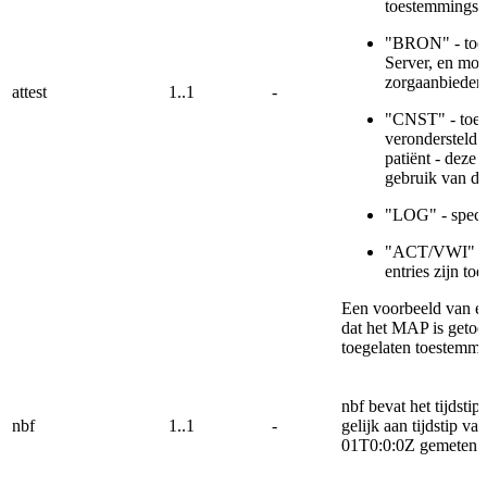
toestemmingsve
"BRON" - toest
Server, en moe
zorgaanbieder 
attest
1..1
-
"CNST" - toes
verondersteld t
patiënt - deze
gebruik van dit
"LOG" - specifi
"ACT/VWI" - sp
entries zijn toe
Een voorbeeld van e
dat het MAP is getoet
toegelaten toestemmin
nbf bevat het tijdsti
nbf
1..1
-
gelijk aan tijdstip va
01T0:0:0Z gemeten 