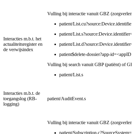
Vulling bij interactie vanuit GBZ (zorgverlen
patient/List.cu?source:Device.identifie
patient/List.s?source:Device.identifier
Interacties m.b.t. het
actualiteitsregister en
patient/List.d?source:Device.identifier
de verwijsindex
patient$delete-dossier?app-id=<appID>
Vulling bij search vanuit GBP (patiënt) of
patient/List.s
Interacties m.b.t. de
toegangslog (RB-
patient/AuditEvent.s
logging)
Vulling bij interactie vanuit GBZ (zorgverlen
patient/Subscription.c?SourceSystem=u