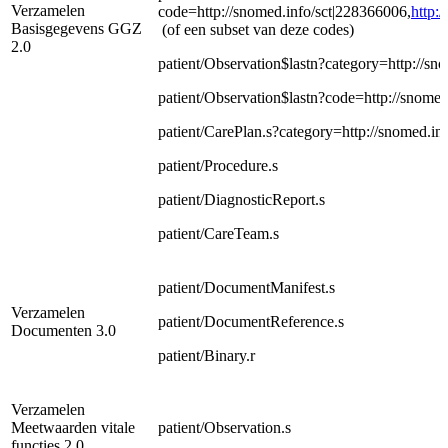
Verzamelen
code=http://snomed.info/sct|228366006,
http:
Basisgegevens GGZ
(of een subset van deze codes)
2.0
patient/Observation$lastn?category=http://sn
patient/Observation$lastn?code=http://snome
patient/CarePlan.s?category=http://snomed.in
patient/Procedure.s
patient/DiagnosticReport.s
patient/CareTeam.s
patient/DocumentManifest.s
Verzamelen
patient/DocumentReference.s
Documenten 3.0
patient/Binary.r
Verzamelen
Meetwaarden vitale
patient/Observation.s
functies 2.0