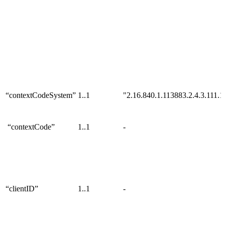
“contextCodeSystem”
1..1
"2.16.840.1.113883.2.4.3.111.1
“contextCode”
1..1
-
“clientID”
1..1
-