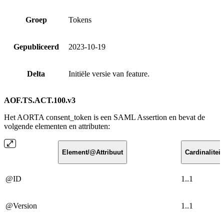
Groep
Tokens
Gepubliceerd
2023-10-19
Delta
Initiële versie van feature.
AOF.TS.ACT.100.v3
Het AORTA consent_token is een SAML Assertion en bevat de
volgende elementen en attributen:
Element/@Attribuut
Cardinaliteit
@ID
1..1
@Version
1..1