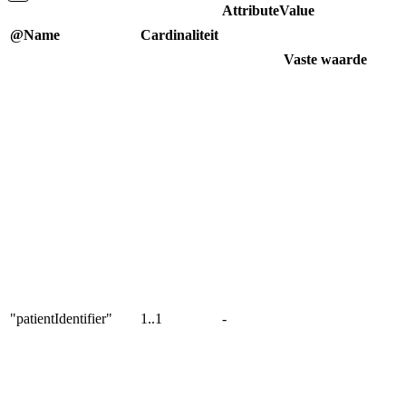
AttributeValue
@Name
Cardinaliteit
Vaste waarde
"patientIdentifier"
1..1
-