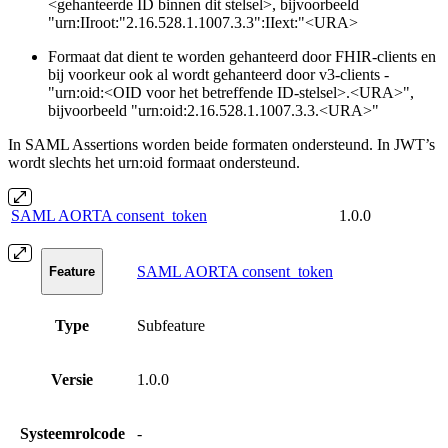
<gehanteerde ID binnen dit stelsel>, bijvoorbeeld
"urn:IIroot:"2.16.528.1.1007.3.3":IIext:"<URA>
Formaat dat dient te worden gehanteerd door FHIR-clients en
bij voorkeur ook al wordt gehanteerd door v3-clients -
"urn:oid:<OID voor het betreffende ID-stelsel>.<URA>",
bijvoorbeeld "urn:oid:2.16.528.1.1007.3.3.<URA>"
In SAML Assertions worden beide formaten ondersteund. In JWT’s
wordt slechts het urn:oid formaat ondersteund.
SAML AORTA consent_token
1.0.0
SAML AORTA consent_token
Feature
Type
Subfeature
Versie
1.0.0
Systeemrolcode
-