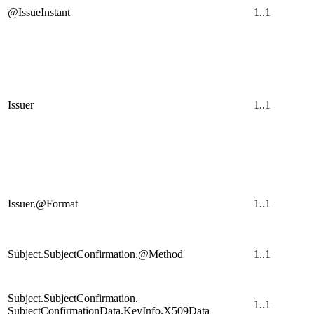
@IssueInstant
1..1
Issuer
1..1
Issuer.@Format
1..1
Subject.SubjectConfirmation.@Method
1..1
Subject.SubjectConfirmation.
1..1
SubjectConfirmationData.KeyInfo.X509Data