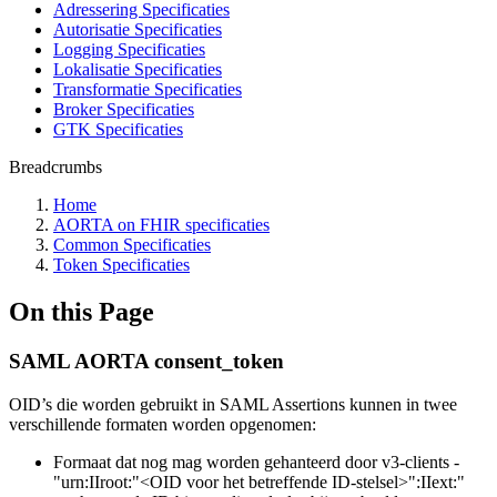
Adressering Specificaties
Autorisatie Specificaties
Logging Specificaties
Lokalisatie Specificaties
Transformatie Specificaties
Broker Specificaties
GTK Specificaties
Breadcrumbs
Home
AORTA on FHIR specificaties
Common Specificaties
Token Specificaties
On this Page
SAML AORTA consent_token
OID’s die worden gebruikt in SAML Assertions kunnen in twee
verschillende formaten worden opgenomen:
Formaat dat nog mag worden gehanteerd door v3-clients -
"urn:IIroot:"<OID voor het betreffende ID-stelsel>":IIext:"