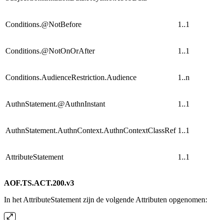
Conditions.@NotBefore
1..1
Conditions.@NotOnOrAfter
1..1
Conditions.AudienceRestriction.Audience
1..n
AuthnStatement.@AuthnInstant
1..1
AuthnStatement.AuthnContext.AuthnContextClassRef
1..1
AttributeStatement
1..1
AOF.TS.ACT.200.v3
In het AttributeStatement zijn de volgende Attributen opgenomen: