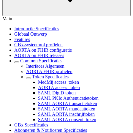
Main
Introductie Specificaties
Globaal Ontwerp
Features
GBx-systeemrol profielen
AORTA on FHIR configuratie
AORTA on FHIR releases
Common Specificaties
Interfaces Algemeen
AORTA FHIR-profielen
Token Specificaties
MedMij access_token
AORTA access_token
SAML DigiD token
SAML PKIo Authenticatietoken
SAML AORTA transactietoken
SAML AORTA mandaattoken
SAML AORTA inschrijftoken
SAML AORTA consent_token
GBx Specificaties
Abonneren & Notificeren Specificaties