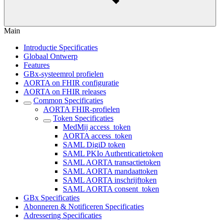
Main
Introductie Specificaties
Globaal Ontwerp
Features
GBx-systeemrol profielen
AORTA on FHIR configuratie
AORTA on FHIR releases
Common Specificaties
AORTA FHIR-profielen
Token Specificaties
MedMij access_token
AORTA access_token
SAML DigiD token
SAML PKIo Authenticatietoken
SAML AORTA transactietoken
SAML AORTA mandaattoken
SAML AORTA inschrijftoken
SAML AORTA consent_token
GBx Specificaties
Abonneren & Notificeren Specificaties
Adressering Specificaties