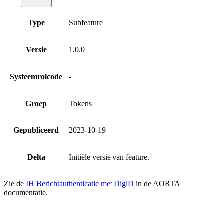
Type
Subfeature
Versie
1.0.0
Systeemrolcode
-
Groep
Tokens
Gepubliceerd
2023-10-19
Delta
Initiële versie van feature.
Zie de
IH Berichtauthenticatie met DigiD
in de AORTA
documentatie.