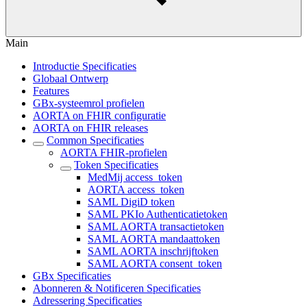
Main
Introductie Specificaties
Globaal Ontwerp
Features
GBx-systeemrol profielen
AORTA on FHIR configuratie
AORTA on FHIR releases
Common Specificaties
AORTA FHIR-profielen
Token Specificaties
MedMij access_token
AORTA access_token
SAML DigiD token
SAML PKIo Authenticatietoken
SAML AORTA transactietoken
SAML AORTA mandaattoken
SAML AORTA inschrijftoken
SAML AORTA consent_token
GBx Specificaties
Abonneren & Notificeren Specificaties
Adressering Specificaties