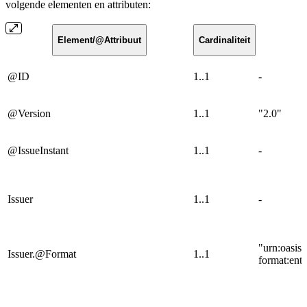
volgende elementen en attributen:
Element/@Attribuut
Cardinaliteit
@ID
1..1
-
@Version
1..1
"2.0"
@IssueInstant
1..1
-
Issuer
1..1
-
"urn:oasis
Issuer.@Format
1..1
format:enti