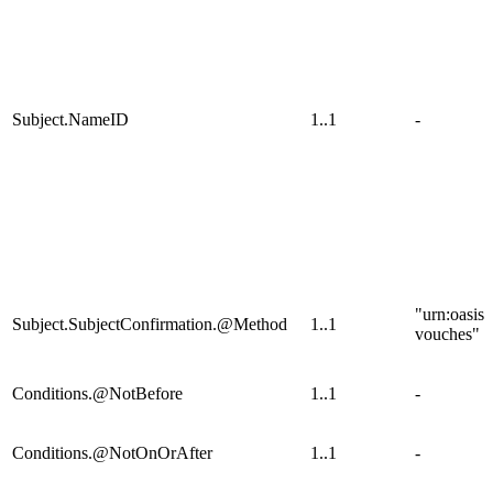
Subject.NameID
1..1
-
"urn:oasis
Subject.SubjectConfirmation.@Method
1..1
vouches"
Conditions.@NotBefore
1..1
-
Conditions.@NotOnOrAfter
1..1
-