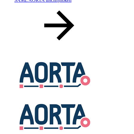
SAML AORTA inschrijftoken