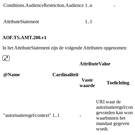
Conditions.AudienceRestriction.Audience
1..n
-
AttributeStatement
1..1
AOF.TS.AMT.200.v1
In het AttributeStatement zijn de volgende Attributen opgenomen:
AttributeValue
@Name
Cardinaliteit
Vaste
Toelichting
waarde
URI waar de
autorisatieregel/cont
gevonden kan word
"autorisatieregel/context"
1..1
-
waarbinnen het
mandaat gegeven
wordt.