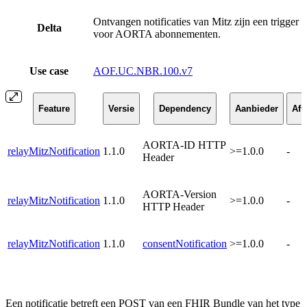
Ontvangen notificaties van Mitz zijn een trigger
Delta
voor AORTA abonnementen.
Use case
AOF.UC.NBR.100.v7
Feature
Versie
Dependency
Aanbieder
Af
AORTA-ID HTTP
relayMitzNotification
1.1.0
>=1.0.0
-
Header
AORTA-Version
relayMitzNotification
1.1.0
>=1.0.0
-
HTTP Header
relayMitzNotification
1.1.0
consentNotification
>=1.0.0
-
Een notificatie betreft een POST van een FHIR Bundle van het type