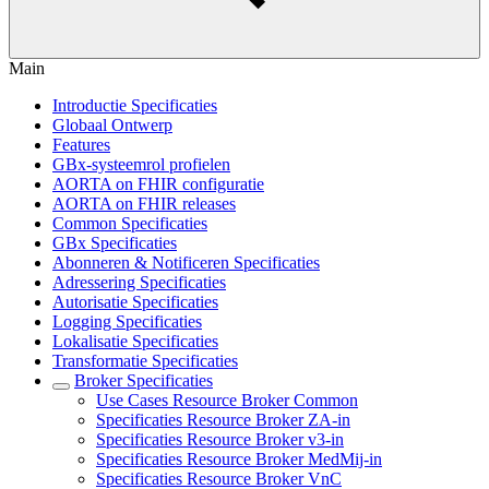
Main
Introductie Specificaties
Globaal Ontwerp
Features
GBx-systeemrol profielen
AORTA on FHIR configuratie
AORTA on FHIR releases
Common Specificaties
GBx Specificaties
Abonneren & Notificeren Specificaties
Adressering Specificaties
Autorisatie Specificaties
Logging Specificaties
Lokalisatie Specificaties
Transformatie Specificaties
Broker Specificaties
Use Cases Resource Broker Common
Specificaties Resource Broker ZA-in
Specificaties Resource Broker v3-in
Specificaties Resource Broker MedMij-in
Specificaties Resource Broker VnC