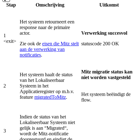
Stap
Omschrijving
Uitkomst
Het systeem retourneert een
response naar de primaire
actor.
Verwerking succesvol
1
<exit>
Zie ook de
eisen die Mitz stelt
statuscode 200 OK
aan de verwerking van
notificaties
.
Mitz migratie status kan
Het systeem haalt de status
niet worden vastgesteld
van het Lokaliseerbaar
2
Systeem in het
Applicatieregister op m.b.v.
Het systeem beëindigt de
feature
migratedToMitz
.
flow.
Indien de status van het
Lokaliseerbaar Systeem niet
gelijk is aan “Migrated“,
3
wordt de Mitz-notificatie
doorgestuurd en eindigt de