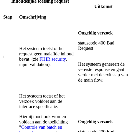
Inhoudelijke toetsing request
Uitkomst
Stap
Omschrijving
Ongeldig verzoek
statuscode 400 Bad
Request
Het systeem toetst of het
request geen malafide inhoud
i
bevat (zie
FHIR security
,
Het systeem genereert de
input validation).
vereiste response en gaat
verder met de exit stap van
de main flow.
Het systeem toetst of het
verzoek voldoet aan de
interface specificatie.
Hierbij moet ook worden
Ongeldig verzoek
voldaan aan de toelichting
"
Controle van batch en
statuscode 400 Bad