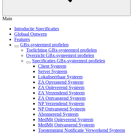
Main
Introductie Specificaties
Globaal Ontwerp
Features
GBx-systeemrol profielen
Toelichting GBx-systeemrol profielen
Overzicht GBx-systeemrol profielen
Specificaties GBx-systeemrol profielen
Client Systeem
Server Systeem
Lokaliseerbaar Systeem
ZA Opvragend Systeem
ZA Opleverend Systeem
ZA Verzendend Systeem
ZA Ontvangend Systeem
NP Verzendend Systeem
NP Ontvangend Systeem
Abonnerend Systeem
MedMij Opleverend Systeem
MedMij Ontvangend Systeem
Toestemming Notificatie Verwerkend Systeem