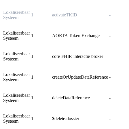
Lokaliseerbaar
1
activateTKID
-
Systeem
Lokaliseerbaar
1
AORTA Token Exchange
-
Systeem
Lokaliseerbaar
1
core-FHIR-interactie-broker
-
Systeem
Lokaliseerbaar
1
createOrUpdateDataReference
-
Systeem
Lokaliseerbaar
1
deleteDataReference
-
Systeem
Lokaliseerbaar
1
$delete-dossier
-
Systeem