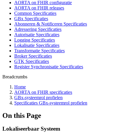
AORTA on FHIR configuratie
AORTA on FHIR releases
Common Specificaties
GBx Specificaties
Abonneren & Notificeren Specificaties
Adressering Specificaties
Autorisatie Specificaties
Logging Specificaties
Lokalisatie Specificaties
Transformatie Specificaties
Broker Specificaties
GTK Specificaties
Register Synchronisatie Specificaties
Breadcrumbs
Home
AORTA on FHIR specificaties
GBx-systeemrol profielen
Specificaties GBx-systeemrol profielen
On this Page
Lokaliseerbaar Systeem