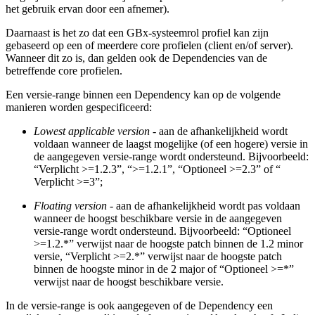
het gebruik ervan door een afnemer).
Daarnaast is het zo dat een GBx-systeemrol profiel kan zijn
gebaseerd op een of meerdere core profielen (client en/of server).
Wanneer dit zo is, dan gelden ook de Dependencies van de
betreffende core profielen.
Een versie-range binnen een Dependency kan op de volgende
manieren worden gespecificeerd:
Lowest applicable version
- aan de afhankelijkheid wordt
voldaan wanneer de laagst mogelijke (of een hogere) versie in
de aangegeven versie-range wordt ondersteund. Bijvoorbeeld:
“Verplicht >=1.2.3”, “>=1.2.1”, “Optioneel >=2.3” of “
Verplicht >=3”;
Floating version
- aan de afhankelijkheid wordt pas voldaan
wanneer de hoogst beschikbare versie in de aangegeven
versie-range wordt ondersteund. Bijvoorbeeld: “Optioneel
>=1.2.*” verwijst naar de hoogste patch binnen de 1.2 minor
versie, “Verplicht >=2.*” verwijst naar de hoogste patch
binnen de hoogste minor in de 2 major of “Optioneel >=*”
verwijst naar de hoogst beschikbare versie.
In de versie-range is ook aangegeven of de Dependency een