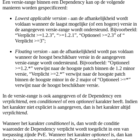
Een versie-range binnen een Dependency kan op de volgende
manieren worden gespecificeerd:
Lowest applicable version
- aan de afhankelijkheid wordt
voldaan wanneer de laagst mogelijke (of een hogere) versie in
de aangegeven versie-range wordt ondersteund. Bijvoorbeeld:
“Verplicht >=1.2.3”, “>=1.2.1”, “Optioneel >=2.3” of “
Verplicht >=3”;
Floating version
- aan de afhankelijkheid wordt pas voldaan
wanneer de hoogst beschikbare versie in de aangegeven
versie-range wordt ondersteund. Bijvoorbeeld: “Optioneel
>=1.2.*” verwijst naar de hoogste patch binnen de 1.2 minor
versie, “Verplicht >=2.*” verwijst naar de hoogste patch
binnen de hoogste minor in de 2 major of “Optioneel >=*”
verwijst naar de hoogst beschikbare versie.
In de versie-range is ook aangegeven of de Dependency een
verplichtend
, een
conditioneel
of een
optioneel
karakter heeft. Indien
het karakter niet expliciet is aangegeven, dan is het karakter altijd
verplichtend
.
Wanneer het karakter
conditioneel
is, dan wordt de conditie
waaronder de Dependency verplicht wordt toegelicht in een van
toepassing zijnde PvE. Wanneer het karakter
optioneel
is, dan kan