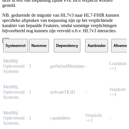
deze in een van toepassing zijnde PvE toch verplicht worden
gesteld.
NB. gedurende de migratie van HL7v3 naar HL7-FHIR kunnen
specifieke afspraken van toepassing zijn op het verplichtende
karakter van bepaalde Features, omdat sommige verplichtingen
bijvoorbeeld nog kunnen zijn vervuld o.b.v. HL7v3 interacties.
Systeemrol
Nummer
Dependency
Aanbieder
Afnemer
MedMij
Conditione
Opleverend
1
getStelselMetadata
-
>=1
Systeem
MedMij
Verplicht
Opleverend
1
activateTKID
-
>=1
Systeem
MedMij
Verplicht
Opleverend
1
capabilities
-
>=1
Systeem