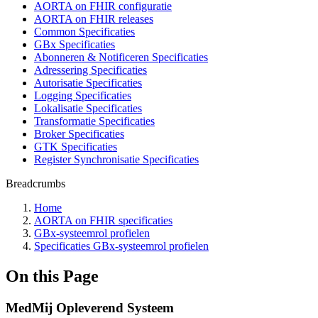
AORTA on FHIR configuratie
AORTA on FHIR releases
Common Specificaties
GBx Specificaties
Abonneren & Notificeren Specificaties
Adressering Specificaties
Autorisatie Specificaties
Logging Specificaties
Lokalisatie Specificaties
Transformatie Specificaties
Broker Specificaties
GTK Specificaties
Register Synchronisatie Specificaties
Breadcrumbs
Home
AORTA on FHIR specificaties
GBx-systeemrol profielen
Specificaties GBx-systeemrol profielen
On this Page
MedMij Opleverend Systeem