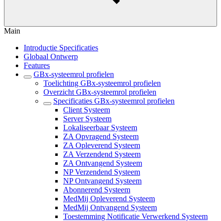
Main
Introductie Specificaties
Globaal Ontwerp
Features
GBx-systeemrol profielen
Toelichting GBx-systeemrol profielen
Overzicht GBx-systeemrol profielen
Specificaties GBx-systeemrol profielen
Client Systeem
Server Systeem
Lokaliseerbaar Systeem
ZA Opvragend Systeem
ZA Opleverend Systeem
ZA Verzendend Systeem
ZA Ontvangend Systeem
NP Verzendend Systeem
NP Ontvangend Systeem
Abonnerend Systeem
MedMij Opleverend Systeem
MedMij Ontvangend Systeem
Toestemming Notificatie Verwerkend Systeem