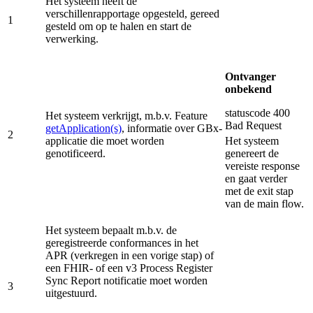
Het systeem heeft de
verschillenrapportage opgesteld, gereed
1
gesteld om op te halen en start de
verwerking.
Ontvanger
onbekend
statuscode 400
Het systeem verkrijgt, m.b.v. Feature
Bad Request
getApplication(s)
, informatie over GBx-
2
applicatie die moet worden
Het systeem
genotificeerd.
genereert de
vereiste response
en gaat verder
met de exit stap
van de main flow.
Het systeem bepaalt m.b.v. de
geregistreerde conformances in het
APR (verkregen in een vorige stap) of
een FHIR- of een v3 Process Register
Sync Report notificatie moet worden
3
uitgestuurd.