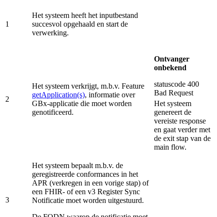
Het systeem heeft het inputbestand
1
succesvol opgehaald en start de
verwerking.
Ontvanger
onbekend
statuscode 400
Het systeem verkrijgt, m.b.v. Feature
Bad Request
getApplication(s)
, informatie over
2
GBx-applicatie die moet worden
Het systeem
genotificeerd.
genereert de
vereiste response
en gaat verder met
de exit stap van de
main flow.
Het systeem bepaalt m.b.v. de
geregistreerde conformances in het
APR (verkregen in een vorige stap) of
een FHIR- of een v3 Register Sync
3
Notificatie moet worden uitgestuurd.
De FQDN waarop de notificatie moet